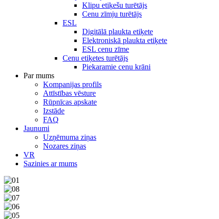
Klipu etiķešu turētājs
Cenu zīmju turētājs
ESL
Digitālā plaukta etiķete
Elektroniskā plaukta etiķete
ESL cenu zīme
Cenu etiķetes turētājs
Piekaramie cenu krāni
Par mums
Kompanijas profils
Attīstības vēsture
Rūpnīcas apskate
Izstāde
FAQ
Jaunumi
Uzņēmuma ziņas
Nozares ziņas
VR
Sazinies ar mums