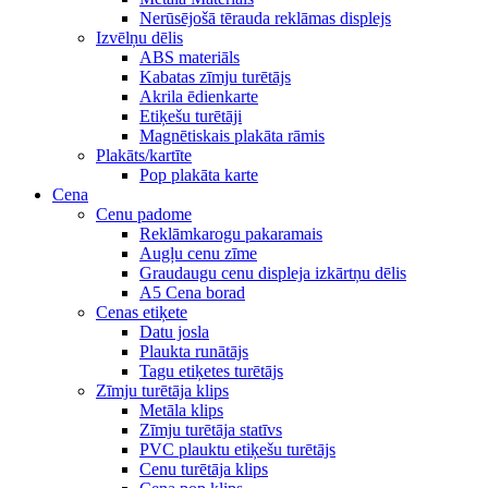
Nerūsējošā tērauda reklāmas displejs
Izvēlņu dēlis
ABS materiāls
Kabatas zīmju turētājs
Akrila ēdienkarte
Etiķešu turētāji
Magnētiskais plakāta rāmis
Plakāts/kartīte
Pop plakāta karte
Cena
Cenu padome
Reklāmkarogu pakaramais
Augļu cenu zīme
Graudaugu cenu displeja izkārtņu dēlis
A5 Cena borad
Cenas etiķete
Datu josla
Plaukta runātājs
Tagu etiķetes turētājs
Zīmju turētāja klips
Metāla klips
Zīmju turētāja statīvs
PVC plauktu etiķešu turētājs
Cenu turētāja klips