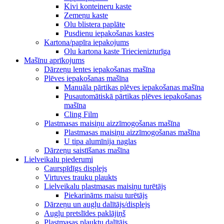
Kivi konteineru kaste
Zemeņu kaste
Olu blistera paplāte
Pusdienu iepakošanas kastes
Kartona/papīra iepakojums
Olu kartona kaste Triecienizturīga
Mašīnu aprīkojums
Dārzeņu lentes iepakošanas mašīna
Plēves iepakošanas mašīna
Manuāla pārtikas plēves iepakošanas mašīna
Pusautomātiskā pārtikas plēves iepakošanas
mašīna
Cling Film
Plastmasas maisiņu aizzīmogošanas mašīna
Plastmasas maisiņu aizzīmogošanas mašīna
U tipa alumīnija naglas
Dārzeņu saistīšanas mašīna
Lielveikalu piederumi
Caurspīdīgs displejs
Virtuves trauku plaukts
Lielveikalu plastmasas maisiņu turētājs
Piekarināms maisu turētājs
Dārzeņu un augļu dalītājs/displejs
Augļu pretslīdes paklājiņš
Plastmasas plauktu dalītājs