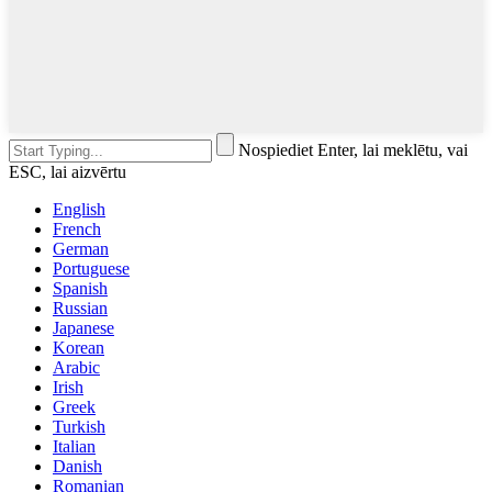
Nospiediet Enter, lai meklētu, vai
ESC, lai aizvērtu
English
French
German
Portuguese
Spanish
Russian
Japanese
Korean
Arabic
Irish
Greek
Turkish
Italian
Danish
Romanian