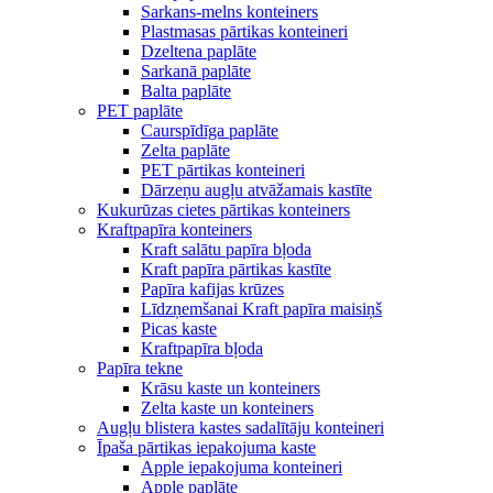
Sarkans-melns konteiners
Plastmasas pārtikas konteineri
Dzeltena paplāte
Sarkanā paplāte
Balta paplāte
PET paplāte
Caurspīdīga paplāte
Zelta paplāte
PET pārtikas konteineri
Dārzeņu augļu atvāžamais kastīte
Kukurūzas cietes pārtikas konteiners
Kraftpapīra konteiners
Kraft salātu papīra bļoda
Kraft papīra pārtikas kastīte
Papīra kafijas krūzes
Līdzņemšanai Kraft papīra maisiņš
Picas kaste
Kraftpapīra bļoda
Papīra tekne
Krāsu kaste un konteiners
Zelta kaste un konteiners
Augļu blistera kastes sadalītāju konteineri
Īpaša pārtikas iepakojuma kaste
Apple iepakojuma konteineri
Apple paplāte