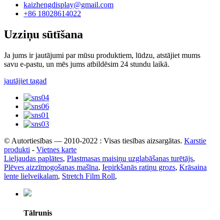
kaizhengdisplay@gmail.com
+86 18028614022
Uzziņu sūtīšana
Ja jums ir jautājumi par mūsu produktiem, lūdzu, atstājiet mums
savu e-pastu, un mēs jums atbildēsim 24 stundu laikā.
jautājiet tagad
© Autortiesības — 2010-2022 : Visas tiesības aizsargātas.
Karstie
produkti
-
Vietnes karte
Lieljaudas paplātes
,
Plastmasas maisiņu uzglabāšanas turētājs
,
Plēves aizzīmogošanas mašīna
,
Iepirkšanās ratiņu grozs
,
Krāsaina
lente lielveikalam
,
Stretch Film Roll
,
Tālrunis