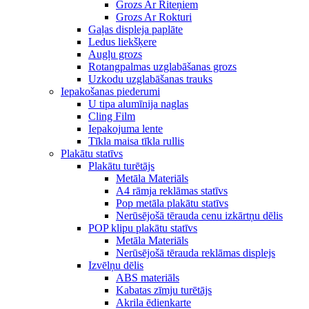
Grozs Ar Riteņiem
Grozs Ar Rokturi
Gaļas displeja paplāte
Ledus liekšķere
Augļu grozs
Rotangpalmas uzglabāšanas grozs
Uzkodu uzglabāšanas trauks
Iepakošanas piederumi
U tipa alumīnija naglas
Cling Film
Iepakojuma lente
Tīkla maisa tīkla rullis
Plakātu statīvs
Plakātu turētājs
Metāla Materiāls
A4 rāmja reklāmas statīvs
Pop metāla plakātu statīvs
Nerūsējošā tērauda cenu izkārtņu dēlis
POP klipu plakātu statīvs
Metāla Materiāls
Nerūsējošā tērauda reklāmas displejs
Izvēlņu dēlis
ABS materiāls
Kabatas zīmju turētājs
Akrila ēdienkarte