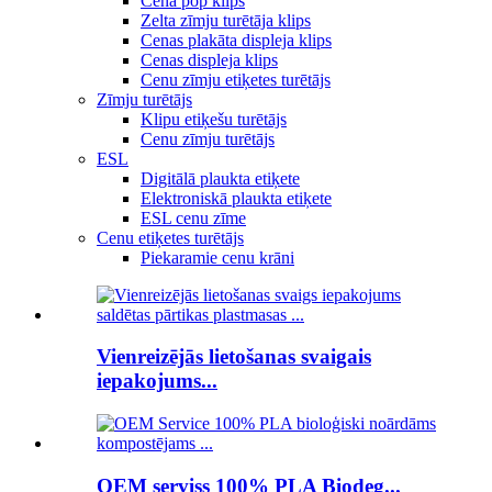
Cena pop klips
Zelta zīmju turētāja klips
Cenas plakāta displeja klips
Cenas displeja klips
Cenu zīmju etiķetes turētājs
Zīmju turētājs
Klipu etiķešu turētājs
Cenu zīmju turētājs
ESL
Digitālā plaukta etiķete
Elektroniskā plaukta etiķete
ESL cenu zīme
Cenu etiķetes turētājs
Piekaramie cenu krāni
Vienreizējās lietošanas svaigais
iepakojums...
OEM serviss 100% PLA Biodeg...