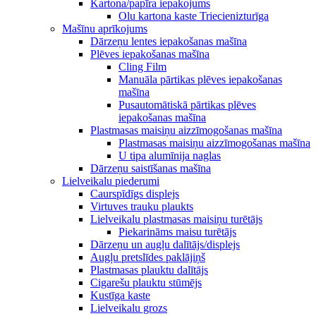
Kartona/papīra iepakojums
Olu kartona kaste Triecienizturīga
Mašīnu aprīkojums
Dārzeņu lentes iepakošanas mašīna
Plēves iepakošanas mašīna
Cling Film
Manuāla pārtikas plēves iepakošanas
mašīna
Pusautomātiskā pārtikas plēves
iepakošanas mašīna
Plastmasas maisiņu aizzīmogošanas mašīna
Plastmasas maisiņu aizzīmogošanas mašīna
U tipa alumīnija naglas
Dārzeņu saistīšanas mašīna
Lielveikalu piederumi
Caurspīdīgs displejs
Virtuves trauku plaukts
Lielveikalu plastmasas maisiņu turētājs
Piekarināms maisu turētājs
Dārzeņu un augļu dalītājs/displejs
Augļu pretslīdes paklājiņš
Plastmasas plauktu dalītājs
Cigarešu plauktu stūmējs
Kustīga kaste
Lielveikalu grozs