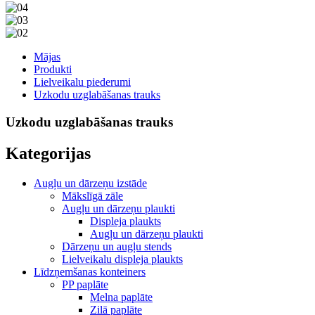
Mājas
Produkti
Lielveikalu piederumi
Uzkodu uzglabāšanas trauks
Uzkodu uzglabāšanas trauks
Kategorijas
Augļu un dārzeņu izstāde
Mākslīgā zāle
Augļu un dārzeņu plaukti
Displeja plaukts
Augļu un dārzeņu plaukti
Dārzeņu un augļu stends
Lielveikalu displeja plaukts
Līdzņemšanas konteiners
PP paplāte
Melna paplāte
Zilā paplāte