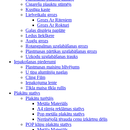
Cigarešu plauktu stūmējs
Kustīga kaste
Lielveikalu grozs
Grozs Ar Riteņiem
Grozs Ar Rokturi
Gaļas displeja paplāte
Ledus liekšķere
Augļu grozs
Rotangpalmas uzglabāšanas grozs
Plastmasas pārtikas uzglabāšanas grozs
Uzkodu uzglabāšanas trauks
Iepakošanas piederumi
Plastmasas maisiņu blīvējums
U tipa alumīnija naglas
Cling Film
Iepakojuma lente
Tīkla maisa tīkla rullis
Plakātu statīvs
Plakātu turētājs
Metāla Materiāls
A4 rāmja reklāmas statīvs
Pop metāla plakātu statīvs
Nerūsējošā tērauda cenu izkārtņu dēlis
POP klipu plakātu statīvs
Metāla Materiāls