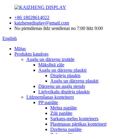
+86 18028614022
kaizhengdisplay@gmail.com
No pirmdienas līdz sestdienai no 7:00 līdz 9:00
English
Mājas
Produktu katalogs
Augļu un dārzeņu izstāde
Mākslīgā zāle
Augļu un dārzeņu plaukti
Displeja plaukts
Augļu un dārzeņu plaukti
Dārzeņu un augļu stends
Lielveikalu displeja plaukts
Līdzņemšanas konteiners
PP paplāte
Melna paplāte
Zilā paplāte
Sarkans-melns konteiners
Plastmasas pārtikas konteineri
Dzeltena paplāte