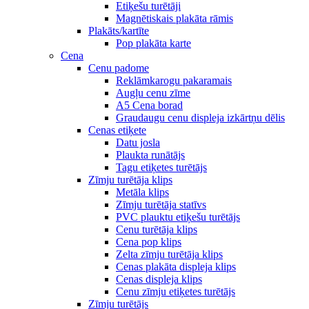
Etiķešu turētāji
Magnētiskais plakāta rāmis
Plakāts/kartīte
Pop plakāta karte
Cena
Cenu padome
Reklāmkarogu pakaramais
Augļu cenu zīme
A5 Cena borad
Graudaugu cenu displeja izkārtņu dēlis
Cenas etiķete
Datu josla
Plaukta runātājs
Tagu etiķetes turētājs
Zīmju turētāja klips
Metāla klips
Zīmju turētāja statīvs
PVC plauktu etiķešu turētājs
Cenu turētāja klips
Cena pop klips
Zelta zīmju turētāja klips
Cenas plakāta displeja klips
Cenas displeja klips
Cenu zīmju etiķetes turētājs
Zīmju turētājs