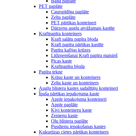
Balta paplāte
PET paplāte
Caurspīdīga paplāte
Zelta paplāte
PET pārtikas konteineri
Dārzeņu augļu atvāžamais kastīte
Kraftpapīra konteiners
Kraft salātu papīra bļoda
Kraft papīra pārtikas kastīte
Papīra kafijas krūzes
Līdzņemšanai Kraft papīra maisiņš
Picas kaste
Kraftpapīra bļoda
Papīra tekne
Krāsu kaste un konteiners
Zelta kaste un konteiners
Augļu blistera kastes sadalītāju konteineri
Īpaša pārtikas iepakojuma kaste
Apple iepakojuma konteineri
Apple paplāte
Kivi konteineru kaste
Zemeņu kaste
Olu blistera paplāte
Pusdienu iepakošanas kastes
Kukurūzas cietes pārtikas konteiners