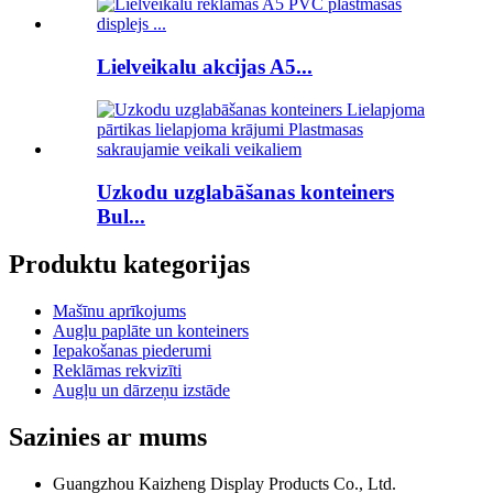
Lielveikalu akcijas A5...
Uzkodu uzglabāšanas konteiners
Bul...
Produktu kategorijas
Mašīnu aprīkojums
Augļu paplāte un konteiners
Iepakošanas piederumi
Reklāmas rekvizīti
Augļu un dārzeņu izstāde
Sazinies ar mums
Guangzhou Kaizheng Display Products Co., Ltd.