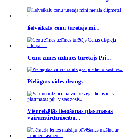
lielveikala cenu turētājs mi...
Cenu zīmes uzlīmes turētājs Pri...
Pielāgots vides draugs...
Vienreizējās lietošanas plastmasas
vairumtirdzniecība...