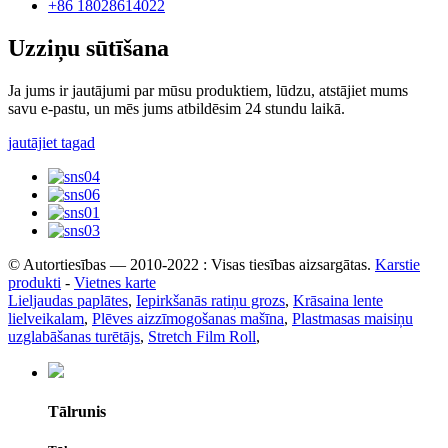
+86 18028614022
Uzziņu sūtīšana
Ja jums ir jautājumi par mūsu produktiem, lūdzu, atstājiet mums
savu e-pastu, un mēs jums atbildēsim 24 stundu laikā.
jautājiet tagad
© Autortiesības — 2010-2022 : Visas tiesības aizsargātas.
Karstie
produkti
-
Vietnes karte
Lieljaudas paplātes
,
Iepirkšanās ratiņu grozs
,
Krāsaina lente
lielveikalam
,
Plēves aizzīmogošanas mašīna
,
Plastmasas maisiņu
uzglabāšanas turētājs
,
Stretch Film Roll
,
Tālrunis