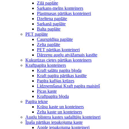
Zilā paplāte
Sarkans-melns konteiners
Plastmasas pārtikas konteineri
Dzeltena paplāte
Sarkanā paplāte
Balta paplāte
PET paplāte
Caurspīdīga paplāte
Zelta paplāte
PET pārtikas konteineri
Dārzeņu augļu atvāžamais kastīte
Kukurūzas cietes pārtikas konteiners
Kraftpapīra konteiners
Kraft salātu papīra bļoda
Kraft papīra pārtikas kastīte
Papīra kafijas krūzes
Līdzņemšanai Kraft papīra maisiņš
Picas kaste
Kraftpapīra bļoda
Papīra tekne
Krāsu kaste un konteiners
Zelta kaste un konteiners
Augļu blistera kastes sadalītāju konteineri
Īpaša pārtikas iepakojuma kaste
Apple iepakojuma konteineri