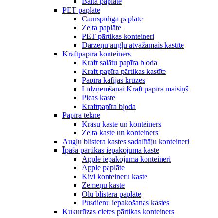
Balta paplāte
PET paplāte
Caurspīdīga paplāte
Zelta paplāte
PET pārtikas konteineri
Dārzeņu augļu atvāžamais kastīte
Kraftpapīra konteiners
Kraft salātu papīra bļoda
Kraft papīra pārtikas kastīte
Papīra kafijas krūzes
Līdzņemšanai Kraft papīra maisiņš
Picas kaste
Kraftpapīra bļoda
Papīra tekne
Krāsu kaste un konteiners
Zelta kaste un konteiners
Augļu blistera kastes sadalītāju konteineri
Īpaša pārtikas iepakojuma kaste
Apple iepakojuma konteineri
Apple paplāte
Kivi konteineru kaste
Zemeņu kaste
Olu blistera paplāte
Pusdienu iepakošanas kastes
Kukurūzas cietes pārtikas konteiners