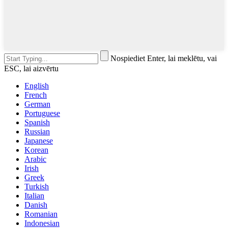
Nospiediet Enter, lai meklētu, vai
ESC, lai aizvērtu
English
French
German
Portuguese
Spanish
Russian
Japanese
Korean
Arabic
Irish
Greek
Turkish
Italian
Danish
Romanian
Indonesian