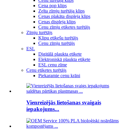
Cenu turētāja klips
Cena pop klips
Zelta zīmju turētāja klips
Cenas plakāta displeja klips
Cenas displeja klips
Cenu zīmju etiķetes turētājs
Zīmju turētājs
Klipu etiķešu turētājs
Cenu zīmju turētājs
ESL
Digitālā plaukta etiķete
Elektroniskā plaukta etiķete
ESL cenu zīme
Cenu etiķetes turētājs
Piekaramie cenu krāni
Vienreizējās lietošanas svaigais
iepakojums...