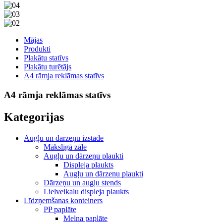
Mājas
Produkti
Plakātu statīvs
Plakātu turētājs
A4 rāmja reklāmas statīvs
A4 rāmja reklāmas statīvs
Kategorijas
Augļu un dārzeņu izstāde
Mākslīgā zāle
Augļu un dārzeņu plaukti
Displeja plaukts
Augļu un dārzeņu plaukti
Dārzeņu un augļu stends
Lielveikalu displeja plaukts
Līdzņemšanas konteiners
PP paplāte
Melna paplāte