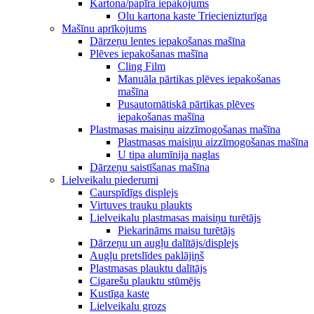
Kartona/papīra iepakojums
Olu kartona kaste Triecienizturīga
Mašīnu aprīkojums
Dārzeņu lentes iepakošanas mašīna
Plēves iepakošanas mašīna
Cling Film
Manuāla pārtikas plēves iepakošanas
mašīna
Pusautomātiskā pārtikas plēves
iepakošanas mašīna
Plastmasas maisiņu aizzīmogošanas mašīna
Plastmasas maisiņu aizzīmogošanas mašīna
U tipa alumīnija naglas
Dārzeņu saistīšanas mašīna
Lielveikalu piederumi
Caurspīdīgs displejs
Virtuves trauku plaukts
Lielveikalu plastmasas maisiņu turētājs
Piekarināms maisu turētājs
Dārzeņu un augļu dalītājs/displejs
Augļu pretslīdes paklājiņš
Plastmasas plauktu dalītājs
Cigarešu plauktu stūmējs
Kustīga kaste
Lielveikalu grozs