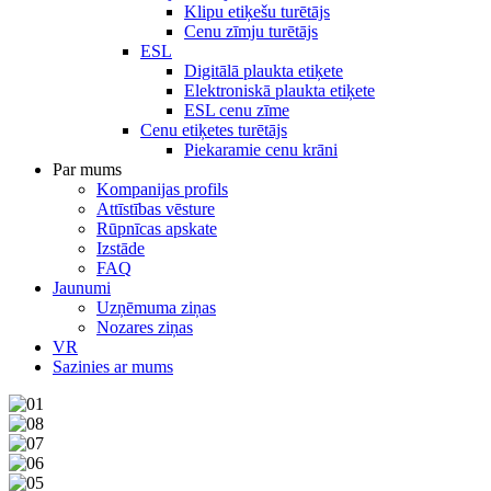
Klipu etiķešu turētājs
Cenu zīmju turētājs
ESL
Digitālā plaukta etiķete
Elektroniskā plaukta etiķete
ESL cenu zīme
Cenu etiķetes turētājs
Piekaramie cenu krāni
Par mums
Kompanijas profils
Attīstības vēsture
Rūpnīcas apskate
Izstāde
FAQ
Jaunumi
Uzņēmuma ziņas
Nozares ziņas
VR
Sazinies ar mums