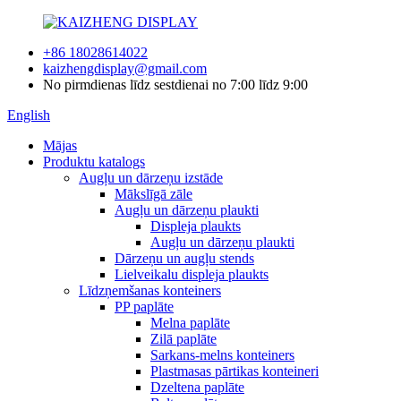
+86 18028614022
kaizhengdisplay@gmail.com
No pirmdienas līdz sestdienai no 7:00 līdz 9:00
English
Mājas
Produktu katalogs
Augļu un dārzeņu izstāde
Mākslīgā zāle
Augļu un dārzeņu plaukti
Displeja plaukts
Augļu un dārzeņu plaukti
Dārzeņu un augļu stends
Lielveikalu displeja plaukts
Līdzņemšanas konteiners
PP paplāte
Melna paplāte
Zilā paplāte
Sarkans-melns konteiners
Plastmasas pārtikas konteineri
Dzeltena paplāte