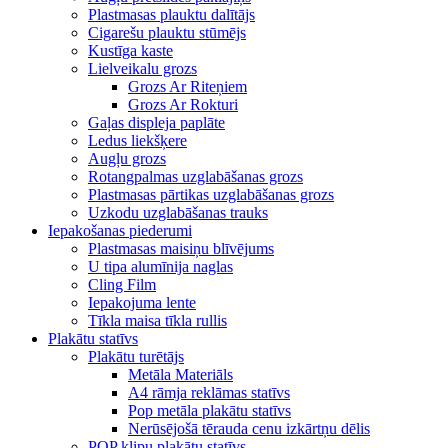
Plastmasas plauktu dalītājs
Cigarešu plauktu stūmējs
Kustīga kaste
Lielveikalu grozs
Grozs Ar Riteņiem
Grozs Ar Rokturi
Gaļas displeja paplāte
Ledus liekšķere
Augļu grozs
Rotangpalmas uzglabāšanas grozs
Plastmasas pārtikas uzglabāšanas grozs
Uzkodu uzglabāšanas trauks
Iepakošanas piederumi
Plastmasas maisiņu blīvējums
U tipa alumīnija naglas
Cling Film
Iepakojuma lente
Tīkla maisa tīkla rullis
Plakātu statīvs
Plakātu turētājs
Metāla Materiāls
A4 rāmja reklāmas statīvs
Pop metāla plakātu statīvs
Nerūsējošā tērauda cenu izkārtņu dēlis
POP klipu plakātu statīvs