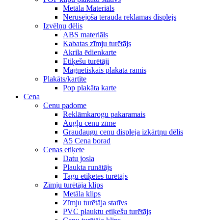
Metāla Materiāls
Nerūsējošā tērauda reklāmas displejs
Izvēlņu dēlis
ABS materiāls
Kabatas zīmju turētājs
Akrila ēdienkarte
Etiķešu turētāji
Magnētiskais plakāta rāmis
Plakāts/kartīte
Pop plakāta karte
Cena
Cenu padome
Reklāmkarogu pakaramais
Augļu cenu zīme
Graudaugu cenu displeja izkārtņu dēlis
A5 Cena borad
Cenas etiķete
Datu josla
Plaukta runātājs
Tagu etiķetes turētājs
Zīmju turētāja klips
Metāla klips
Zīmju turētāja statīvs
PVC plauktu etiķešu turētājs