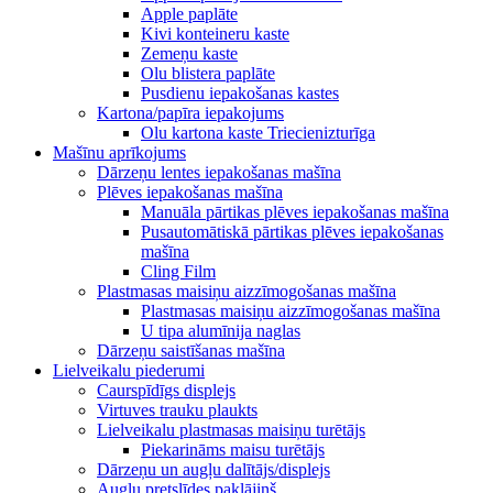
Apple paplāte
Kivi konteineru kaste
Zemeņu kaste
Olu blistera paplāte
Pusdienu iepakošanas kastes
Kartona/papīra iepakojums
Olu kartona kaste Triecienizturīga
Mašīnu aprīkojums
Dārzeņu lentes iepakošanas mašīna
Plēves iepakošanas mašīna
Manuāla pārtikas plēves iepakošanas mašīna
Pusautomātiskā pārtikas plēves iepakošanas
mašīna
Cling Film
Plastmasas maisiņu aizzīmogošanas mašīna
Plastmasas maisiņu aizzīmogošanas mašīna
U tipa alumīnija naglas
Dārzeņu saistīšanas mašīna
Lielveikalu piederumi
Caurspīdīgs displejs
Virtuves trauku plaukts
Lielveikalu plastmasas maisiņu turētājs
Piekarināms maisu turētājs
Dārzeņu un augļu dalītājs/displejs
Augļu pretslīdes paklājiņš