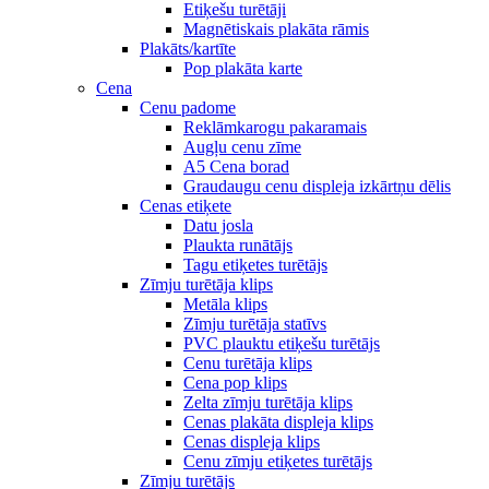
Etiķešu turētāji
Magnētiskais plakāta rāmis
Plakāts/kartīte
Pop plakāta karte
Cena
Cenu padome
Reklāmkarogu pakaramais
Augļu cenu zīme
A5 Cena borad
Graudaugu cenu displeja izkārtņu dēlis
Cenas etiķete
Datu josla
Plaukta runātājs
Tagu etiķetes turētājs
Zīmju turētāja klips
Metāla klips
Zīmju turētāja statīvs
PVC plauktu etiķešu turētājs
Cenu turētāja klips
Cena pop klips
Zelta zīmju turētāja klips
Cenas plakāta displeja klips
Cenas displeja klips
Cenu zīmju etiķetes turētājs
Zīmju turētājs