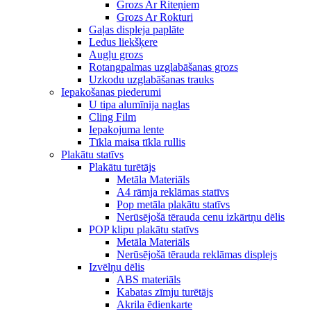
Grozs Ar Riteņiem
Grozs Ar Rokturi
Gaļas displeja paplāte
Ledus liekšķere
Augļu grozs
Rotangpalmas uzglabāšanas grozs
Uzkodu uzglabāšanas trauks
Iepakošanas piederumi
U tipa alumīnija naglas
Cling Film
Iepakojuma lente
Tīkla maisa tīkla rullis
Plakātu statīvs
Plakātu turētājs
Metāla Materiāls
A4 rāmja reklāmas statīvs
Pop metāla plakātu statīvs
Nerūsējošā tērauda cenu izkārtņu dēlis
POP klipu plakātu statīvs
Metāla Materiāls
Nerūsējošā tērauda reklāmas displejs
Izvēlņu dēlis
ABS materiāls
Kabatas zīmju turētājs
Akrila ēdienkarte