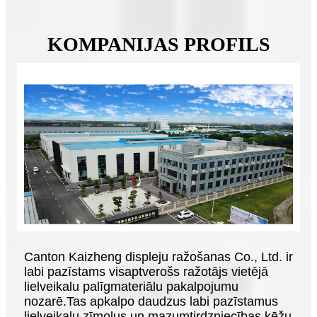
KOMPANIJAS PROFILS
Canton Kaizheng displeju ražošanas Co., Ltd. ir
labi pazīstams visaptverošs ražotājs vietējā
lielveikalu palīgmateriālu pakalpojumu
nozarē.Tas apkalpo daudzus labi pazīstamus
lielveikalu zīmolus un mazumtirdzniecības ķēžu