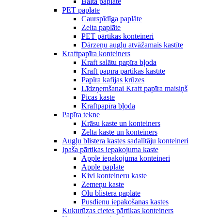
Balta paplāte
PET paplāte
Caurspīdīga paplāte
Zelta paplāte
PET pārtikas konteineri
Dārzeņu augļu atvāžamais kastīte
Kraftpapīra konteiners
Kraft salātu papīra bļoda
Kraft papīra pārtikas kastīte
Papīra kafijas krūzes
Līdzņemšanai Kraft papīra maisiņš
Picas kaste
Kraftpapīra bļoda
Papīra tekne
Krāsu kaste un konteiners
Zelta kaste un konteiners
Augļu blistera kastes sadalītāju konteineri
Īpaša pārtikas iepakojuma kaste
Apple iepakojuma konteineri
Apple paplāte
Kivi konteineru kaste
Zemeņu kaste
Olu blistera paplāte
Pusdienu iepakošanas kastes
Kukurūzas cietes pārtikas konteiners