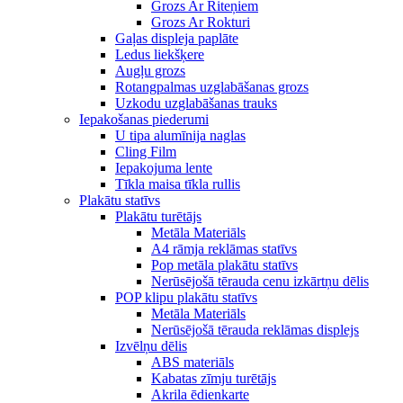
Grozs Ar Riteņiem
Grozs Ar Rokturi
Gaļas displeja paplāte
Ledus liekšķere
Augļu grozs
Rotangpalmas uzglabāšanas grozs
Uzkodu uzglabāšanas trauks
Iepakošanas piederumi
U tipa alumīnija naglas
Cling Film
Iepakojuma lente
Tīkla maisa tīkla rullis
Plakātu statīvs
Plakātu turētājs
Metāla Materiāls
A4 rāmja reklāmas statīvs
Pop metāla plakātu statīvs
Nerūsējošā tērauda cenu izkārtņu dēlis
POP klipu plakātu statīvs
Metāla Materiāls
Nerūsējošā tērauda reklāmas displejs
Izvēlņu dēlis
ABS materiāls
Kabatas zīmju turētājs
Akrila ēdienkarte