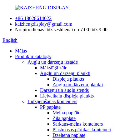
+86 18028614022
kaizhengdisplay@gmail.com
No pirmdienas līdz sestdienai no 7:00 līdz 9:00
English
Mājas
Produktu katalogs
Augļu un dārzeņu izstāde
Mākslīgā zāle
Augļu un dārzeņu plaukti
Displeja plaukts
Augļu un dārzeņu plaukti
Dārzeņu un augļu stends
Lielveikalu displeja plaukts
Līdzņemšanas konteiners
PP paplāte
Melna paplāte
Zilā paplāte
Sarkans-melns konteiners
Plastmasas pārtikas konteineri
Dzeltena paplāte