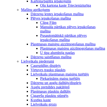
Kartona/papīra iepakojums
Olu kartona kaste Triecienizturīga
Mašīnu aprīkojums
Dārzeņu lentes iepakošanas mašīna
Plēves iepakošanas mašīna
Cling Film
Manuāla pārtikas plēves iepakošanas
mašīna
Pusautomātiskā pārtikas plēves
iepakošanas mašīna
Plastmasas maisiņu aizzīmogošanas mašīna
Plastmasas maisiņu aizzīmogošanas mašīna
U tipa alumīnija naglas
Dārzeņu saistīšanas mašīna
Lielveikalu piederumi
Caurspīdīgs displejs
Virtuves trauku plaukts
Lielveikalu plastmasas maisiņu turētājs
Piekarināms maisu turētājs
Dārzeņu un augļu dalītājs/displejs
Augļu pretslīdes paklājiņš
Plastmasas plauktu dalītājs
Cigarešu plauktu stūmējs
Kustīga kaste
Lielveikalu grozs