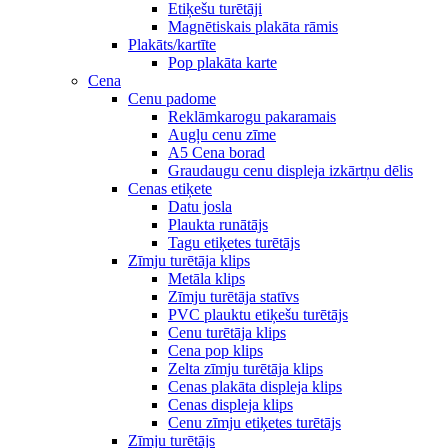
Etiķešu turētāji
Magnētiskais plakāta rāmis
Plakāts/kartīte
Pop plakāta karte
Cena
Cenu padome
Reklāmkarogu pakaramais
Augļu cenu zīme
A5 Cena borad
Graudaugu cenu displeja izkārtņu dēlis
Cenas etiķete
Datu josla
Plaukta runātājs
Tagu etiķetes turētājs
Zīmju turētāja klips
Metāla klips
Zīmju turētāja statīvs
PVC plauktu etiķešu turētājs
Cenu turētāja klips
Cena pop klips
Zelta zīmju turētāja klips
Cenas plakāta displeja klips
Cenas displeja klips
Cenu zīmju etiķetes turētājs
Zīmju turētājs