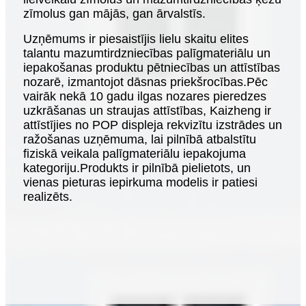
zīmolus gan mājās, gan ārvalstīs.
Uzņēmums ir piesaistījis lielu skaitu elites
talantu mazumtirdzniecības palīgmateriālu un
iepakošanas produktu pētniecības un attīstības
nozarē, izmantojot dāsnas priekšrocības.Pēc
vairāk nekā 10 gadu ilgas nozares pieredzes
uzkrāšanas un straujas attīstības, Kaizheng ir
attīstījies no POP displeja rekvizītu izstrādes un
ražošanas uzņēmuma, lai pilnībā atbalstītu
fiziskā veikala palīgmateriālu iepakojuma
kategoriju.Produkts ir pilnībā pielietots, un
vienas pieturas iepirkuma modelis ir patiesi
realizēts.