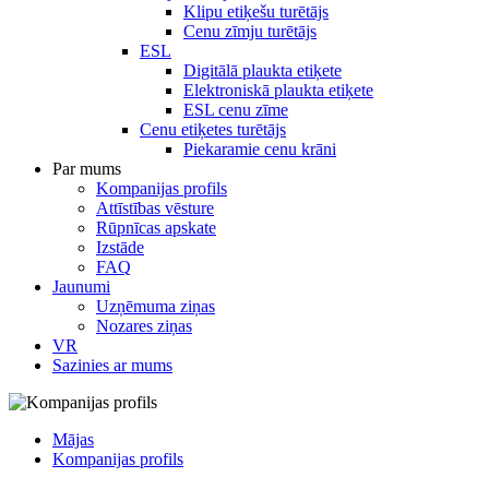
Klipu etiķešu turētājs
Cenu zīmju turētājs
ESL
Digitālā plaukta etiķete
Elektroniskā plaukta etiķete
ESL cenu zīme
Cenu etiķetes turētājs
Piekaramie cenu krāni
Par mums
Kompanijas profils
Attīstības vēsture
Rūpnīcas apskate
Izstāde
FAQ
Jaunumi
Uzņēmuma ziņas
Nozares ziņas
VR
Sazinies ar mums
Mājas
Kompanijas profils