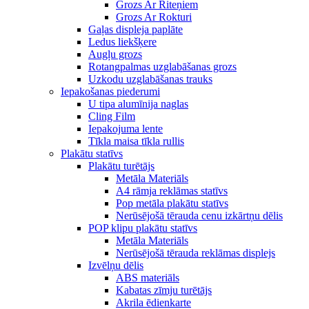
Grozs Ar Riteņiem
Grozs Ar Rokturi
Gaļas displeja paplāte
Ledus liekšķere
Augļu grozs
Rotangpalmas uzglabāšanas grozs
Uzkodu uzglabāšanas trauks
Iepakošanas piederumi
U tipa alumīnija naglas
Cling Film
Iepakojuma lente
Tīkla maisa tīkla rullis
Plakātu statīvs
Plakātu turētājs
Metāla Materiāls
A4 rāmja reklāmas statīvs
Pop metāla plakātu statīvs
Nerūsējošā tērauda cenu izkārtņu dēlis
POP klipu plakātu statīvs
Metāla Materiāls
Nerūsējošā tērauda reklāmas displejs
Izvēlņu dēlis
ABS materiāls
Kabatas zīmju turētājs
Akrila ēdienkarte