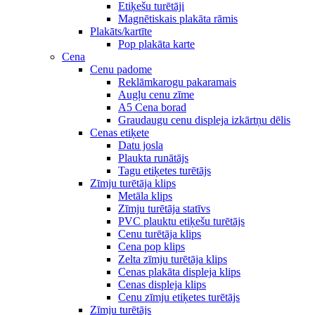
Etiķešu turētāji
Magnētiskais plakāta rāmis
Plakāts/kartīte
Pop plakāta karte
Cena
Cenu padome
Reklāmkarogu pakaramais
Augļu cenu zīme
A5 Cena borad
Graudaugu cenu displeja izkārtņu dēlis
Cenas etiķete
Datu josla
Plaukta runātājs
Tagu etiķetes turētājs
Zīmju turētāja klips
Metāla klips
Zīmju turētāja statīvs
PVC plauktu etiķešu turētājs
Cenu turētāja klips
Cena pop klips
Zelta zīmju turētāja klips
Cenas plakāta displeja klips
Cenas displeja klips
Cenu zīmju etiķetes turētājs
Zīmju turētājs