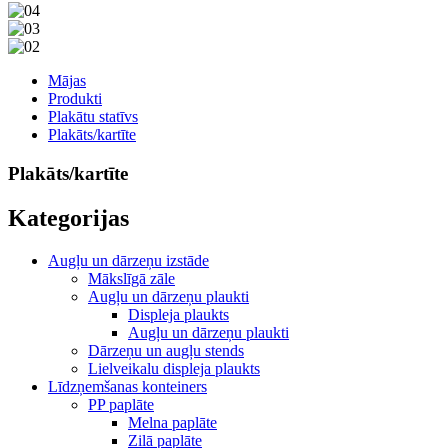
Mājas
Produkti
Plakātu statīvs
Plakāts/kartīte
Plakāts/kartīte
Kategorijas
Augļu un dārzeņu izstāde
Mākslīgā zāle
Augļu un dārzeņu plaukti
Displeja plaukts
Augļu un dārzeņu plaukti
Dārzeņu un augļu stends
Lielveikalu displeja plaukts
Līdzņemšanas konteiners
PP paplāte
Melna paplāte
Zilā paplāte