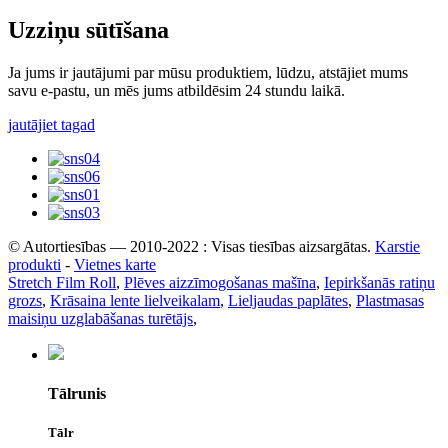
Uzziņu sūtīšana
Ja jums ir jautājumi par mūsu produktiem, lūdzu, atstājiet mums
savu e-pastu, un mēs jums atbildēsim 24 stundu laikā.
jautājiet tagad
© Autortiesības — 2010-2022 : Visas tiesības aizsargātas.
Karstie
produkti
-
Vietnes karte
Stretch Film Roll
,
Plēves aizzīmogošanas mašīna
,
Iepirkšanās ratiņu
grozs
,
Krāsaina lente lielveikalam
,
Lieljaudas paplātes
,
Plastmasas
maisiņu uzglabāšanas turētājs
,
Tālrunis
Tālr