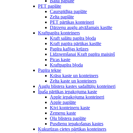
Balta paplāte
PET paplāte
Caurspīdīga paplāte
Zelta paplāte
PET pārtikas konteineri
Dārzeņu augļu atvāžamais kastīte
Kraftpapīra konteiners
Kraft salātu papīra bļoda
Kraft papīra pārtikas kastīte
Papīra kafijas krūzes
Līdzņemšanai Kraft papīra maisiņš
Picas kaste
Kraftpapīra bļoda
Papīra tekne
Krāsu kaste un konteiners
Zelta kaste un konteiners
Augļu blistera kastes sadalītāju konteineri
Īpaša pārtikas iepakojuma kaste
Apple iepakojuma konteineri
Apple paplāte
Kivi konteineru kaste
Zemeņu kaste
Olu blistera paplāte
Pusdienu iepakošanas kastes
Kukurūzas cietes pārtikas konteiners