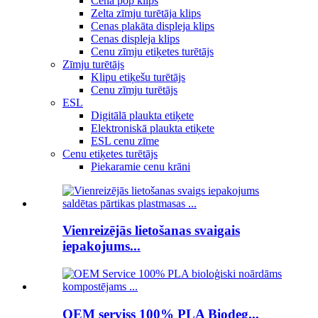
Cena pop klips
Zelta zīmju turētāja klips
Cenas plakāta displeja klips
Cenas displeja klips
Cenu zīmju etiķetes turētājs
Zīmju turētājs
Klipu etiķešu turētājs
Cenu zīmju turētājs
ESL
Digitālā plaukta etiķete
Elektroniskā plaukta etiķete
ESL cenu zīme
Cenu etiķetes turētājs
Piekaramie cenu krāni
Vienreizējās lietošanas svaigais
iepakojums...
OEM serviss 100% PLA Biodeg...