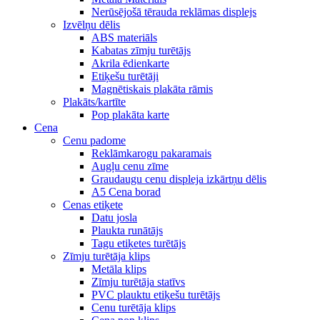
Nerūsējošā tērauda reklāmas displejs
Izvēlņu dēlis
ABS materiāls
Kabatas zīmju turētājs
Akrila ēdienkarte
Etiķešu turētāji
Magnētiskais plakāta rāmis
Plakāts/kartīte
Pop plakāta karte
Cena
Cenu padome
Reklāmkarogu pakaramais
Augļu cenu zīme
Graudaugu cenu displeja izkārtņu dēlis
A5 Cena borad
Cenas etiķete
Datu josla
Plaukta runātājs
Tagu etiķetes turētājs
Zīmju turētāja klips
Metāla klips
Zīmju turētāja statīvs
PVC plauktu etiķešu turētājs
Cenu turētāja klips