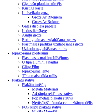
Cigarešu plauktu stūmējs
Kustīga kaste
Lielveikalu grozs
Grozs Ar Riteņiem
Grozs Ar Rokturi
Gaļas displeja paplāte
Ledus liekšķere
Augļu grozs
Rotangpalmas uzglabāšanas grozs
Plastmasas pārtikas uzglabāšanas grozs
Uzkodu uzglabāšanas trauks
Iepakošanas piederumi
Plastmasas maisiņu blīvējums
U tipa alumīnija naglas
Cling Film
Iepakojuma lente
Tīkla maisa tīkla rullis
Plakātu statīvs
Plakātu turētājs
Metāla Materiāls
A4 rāmja reklāmas statīvs
Pop metāla plakātu statīvs
Nerūsējošā tērauda cenu izkārtņu dēlis
POP klipu plakātu statīvs
Metāla Materiāls