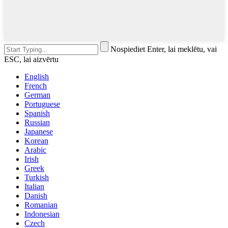
Nospiediet Enter, lai meklētu, vai
ESC, lai aizvērtu
English
French
German
Portuguese
Spanish
Russian
Japanese
Korean
Arabic
Irish
Greek
Turkish
Italian
Danish
Romanian
Indonesian
Czech