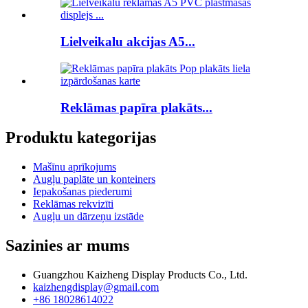
Lielveikalu akcijas A5...
Reklāmas papīra plakāts...
Produktu kategorijas
Mašīnu aprīkojums
Augļu paplāte un konteiners
Iepakošanas piederumi
Reklāmas rekvizīti
Augļu un dārzeņu izstāde
Sazinies ar mums
Guangzhou Kaizheng Display Products Co., Ltd.
kaizhengdisplay@gmail.com
+86 18028614022