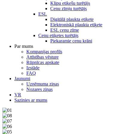
Klipu etiķešu turētājs
Cenu zīmju turētājs
ESL
Digitālā plaukta etiķete
Elektroniskā plaukta etiķete
ESL cenu zīme
Cenu etiķetes turētājs
Piekaramie cenu krāni
Par mums
Kompanijas profils
Attīstības vēsture
Rūpnīcas apskate
Izstāde
FAQ
Jaunumi
Uzņēmuma ziņas
Nozares ziņas
VR
Sazinies ar mums