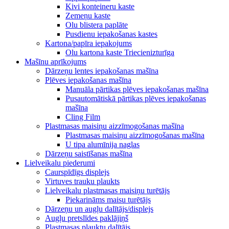
Kivi konteineru kaste
Zemeņu kaste
Olu blistera paplāte
Pusdienu iepakošanas kastes
Kartona/papīra iepakojums
Olu kartona kaste Triecienizturīga
Mašīnu aprīkojums
Dārzeņu lentes iepakošanas mašīna
Plēves iepakošanas mašīna
Manuāla pārtikas plēves iepakošanas mašīna
Pusautomātiskā pārtikas plēves iepakošanas
mašīna
Cling Film
Plastmasas maisiņu aizzīmogošanas mašīna
Plastmasas maisiņu aizzīmogošanas mašīna
U tipa alumīnija naglas
Dārzeņu saistīšanas mašīna
Lielveikalu piederumi
Caurspīdīgs displejs
Virtuves trauku plaukts
Lielveikalu plastmasas maisiņu turētājs
Piekarināms maisu turētājs
Dārzeņu un augļu dalītājs/displejs
Augļu pretslīdes paklājiņš
Plastmasas plauktu dalītājs