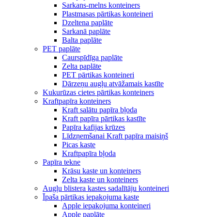
Sarkans-melns konteiners
Plastmasas pārtikas konteineri
Dzeltena paplāte
Sarkanā paplāte
Balta paplāte
PET paplāte
Caurspīdīga paplāte
Zelta paplāte
PET pārtikas konteineri
Dārzeņu augļu atvāžamais kastīte
Kukurūzas cietes pārtikas konteiners
Kraftpapīra konteiners
Kraft salātu papīra bļoda
Kraft papīra pārtikas kastīte
Papīra kafijas krūzes
Līdzņemšanai Kraft papīra maisiņš
Picas kaste
Kraftpapīra bļoda
Papīra tekne
Krāsu kaste un konteiners
Zelta kaste un konteiners
Augļu blistera kastes sadalītāju konteineri
Īpaša pārtikas iepakojuma kaste
Apple iepakojuma konteineri
Apple paplāte