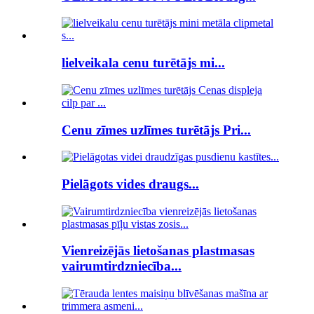
lielveikala cenu turētājs mi...
Cenu zīmes uzlīmes turētājs Pri...
Pielāgots vides draugs...
Vienreizējās lietošanas plastmasas
vairumtirdzniecība...