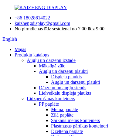
+86 18028614022
kaizhengdisplay@gmail.com
No pirmdienas līdz sestdienai no 7:00 līdz 9:00
English
Mājas
Produktu katalogs
Augļu un dārzeņu izstāde
Mākslīgā zāle
Augļu un dārzeņu plaukti
Displeja plaukts
Augļu un dārzeņu plaukti
Dārzeņu un augļu stends
Lielveikalu displeja plaukts
Līdzņemšanas konteiners
PP paplāte
Melna paplāte
Zilā paplāte
Sarkans-melns konteiners
Plastmasas pārtikas konteineri
Dzeltena paplāte