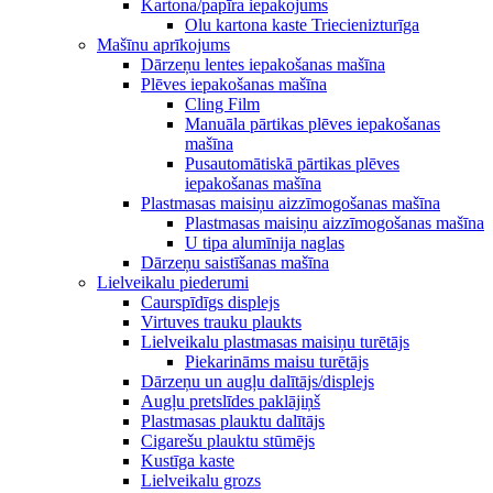
Kartona/papīra iepakojums
Olu kartona kaste Triecienizturīga
Mašīnu aprīkojums
Dārzeņu lentes iepakošanas mašīna
Plēves iepakošanas mašīna
Cling Film
Manuāla pārtikas plēves iepakošanas
mašīna
Pusautomātiskā pārtikas plēves
iepakošanas mašīna
Plastmasas maisiņu aizzīmogošanas mašīna
Plastmasas maisiņu aizzīmogošanas mašīna
U tipa alumīnija naglas
Dārzeņu saistīšanas mašīna
Lielveikalu piederumi
Caurspīdīgs displejs
Virtuves trauku plaukts
Lielveikalu plastmasas maisiņu turētājs
Piekarināms maisu turētājs
Dārzeņu un augļu dalītājs/displejs
Augļu pretslīdes paklājiņš
Plastmasas plauktu dalītājs
Cigarešu plauktu stūmējs
Kustīga kaste
Lielveikalu grozs