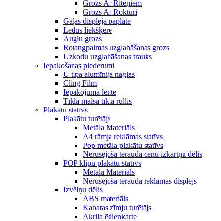
Grozs Ar Riteņiem
Grozs Ar Rokturi
Gaļas displeja paplāte
Ledus liekšķere
Augļu grozs
Rotangpalmas uzglabāšanas grozs
Uzkodu uzglabāšanas trauks
Iepakošanas piederumi
U tipa alumīnija naglas
Cling Film
Iepakojuma lente
Tīkla maisa tīkla rullis
Plakātu statīvs
Plakātu turētājs
Metāla Materiāls
A4 rāmja reklāmas statīvs
Pop metāla plakātu statīvs
Nerūsējošā tērauda cenu izkārtņu dēlis
POP klipu plakātu statīvs
Metāla Materiāls
Nerūsējošā tērauda reklāmas displejs
Izvēlņu dēlis
ABS materiāls
Kabatas zīmju turētājs
Akrila ēdienkarte