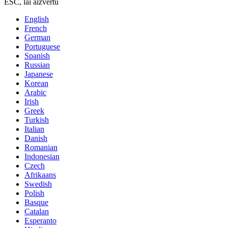
ESC, lai aizvērtu
English
French
German
Portuguese
Spanish
Russian
Japanese
Korean
Arabic
Irish
Greek
Turkish
Italian
Danish
Romanian
Indonesian
Czech
Afrikaans
Swedish
Polish
Basque
Catalan
Esperanto