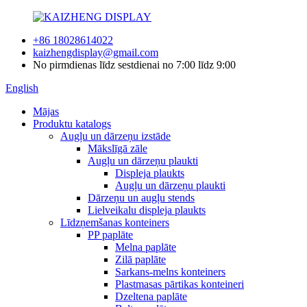
+86 18028614022
kaizhengdisplay@gmail.com
No pirmdienas līdz sestdienai no 7:00 līdz 9:00
English
Mājas
Produktu katalogs
Augļu un dārzeņu izstāde
Mākslīgā zāle
Augļu un dārzeņu plaukti
Displeja plaukts
Augļu un dārzeņu plaukti
Dārzeņu un augļu stends
Lielveikalu displeja plaukts
Līdzņemšanas konteiners
PP paplāte
Melna paplāte
Zilā paplāte
Sarkans-melns konteiners
Plastmasas pārtikas konteineri
Dzeltena paplāte