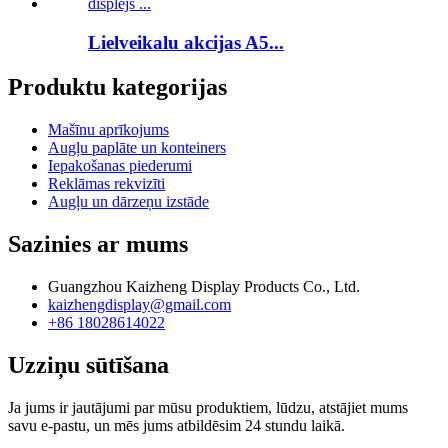
Lielveikalu akcijas A5...
Produktu kategorijas
Mašīnu aprīkojums
Augļu paplāte un konteiners
Iepakošanas piederumi
Reklāmas rekvizīti
Augļu un dārzeņu izstāde
Sazinies ar mums
Guangzhou Kaizheng Display Products Co., Ltd.
kaizhengdisplay@gmail.com
+86 18028614022
Uzziņu sūtīšana
Ja jums ir jautājumi par mūsu produktiem, lūdzu, atstājiet mums
savu e-pastu, un mēs jums atbildēsim 24 stundu laikā.