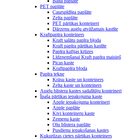
Balta paplāte
PET paplāte
Caurspīdīga paplāte
Zelta paplāte
PET pārtikas konteineri
Dārzeņu augļu atvāžamais kastīte
Kraftpapīra konteiners
Kraft salātu papīra bļoda
Kraft papīra pārtikas kastīte
Papīra kafijas krūzes
Līdzņemšanai Kraft papīra maisiņš
Picas kaste
Kraftpapīra bļoda
Papīra tekne
Krāsu kaste un konteiners
Zelta kaste un konteiners
Augļu blistera kastes sadalītāju konteineri
Īpaša pārtikas iepakojuma kaste
Apple iepakojuma konteineri
Apple paplāte
Kivi konteineru kaste
Zemeņu kaste
Olu blistera paplāte
Pusdienu iepakošanas kastes
Kukurūzas cietes pārtikas konteiners