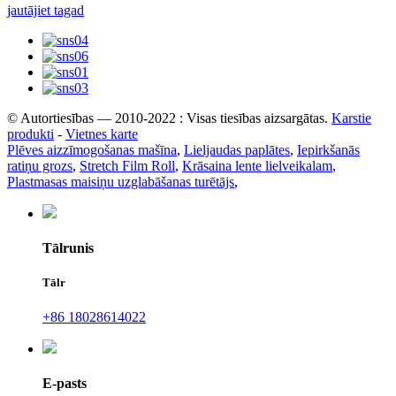
jautājiet tagad
© Autortiesības — 2010-2022 : Visas tiesības aizsargātas.
Karstie
produkti
-
Vietnes karte
Plēves aizzīmogošanas mašīna
,
Lieljaudas paplātes
,
Iepirkšanās
ratiņu grozs
,
Stretch Film Roll
,
Krāsaina lente lielveikalam
,
Plastmasas maisiņu uzglabāšanas turētājs
,
Tālrunis
Tālr
+86 18028614022
E-pasts