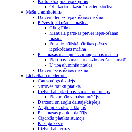
Kartona/papīra iepakojums
Olu kartona kaste Triecienizturīga
Mašīnu aprīkojums
Dārzeņu lentes iepakošanas mašīna
Plēves iepakošanas mašīna
Cling Film
Manuāla pārtikas plēves iepakošanas
mašīna
Pusautomātiskā pārtikas plēves
iepakošanas mašīna
Plastmasas maisiņu aizzīmogošanas mašīna
Plastmasas maisiņu aizzīmogošanas mašīna
U tipa alumīnija naglas
Dārzeņu saistīšanas mašīna
Lielveikalu piederumi
Caurspīdīgs displejs
Virtuves trauku plaukts
Lielveikalu plastmasas maisiņu turētājs
Piekarināms maisu turētājs
Dārzeņu un augļu dalītājs/displejs
Augļu pretslīdes paklājiņš
Plastmasas plauktu dalītājs
Cigarešu plauktu stūmējs
Kustīga kaste
Lielveikalu grozs