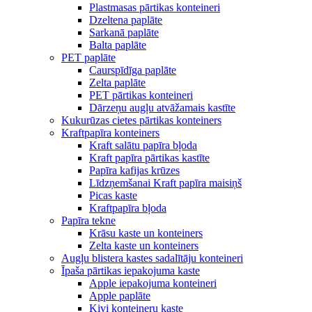
Plastmasas pārtikas konteineri
Dzeltena paplāte
Sarkanā paplāte
Balta paplāte
PET paplāte
Caurspīdīga paplāte
Zelta paplāte
PET pārtikas konteineri
Dārzeņu augļu atvāžamais kastīte
Kukurūzas cietes pārtikas konteiners
Kraftpapīra konteiners
Kraft salātu papīra bļoda
Kraft papīra pārtikas kastīte
Papīra kafijas krūzes
Līdzņemšanai Kraft papīra maisiņš
Picas kaste
Kraftpapīra bļoda
Papīra tekne
Krāsu kaste un konteiners
Zelta kaste un konteiners
Augļu blistera kastes sadalītāju konteineri
Īpaša pārtikas iepakojuma kaste
Apple iepakojuma konteineri
Apple paplāte
Kivi konteineru kaste