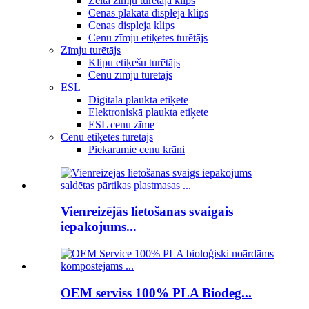
Zelta zīmju turētāja klips
Cenas plakāta displeja klips
Cenas displeja klips
Cenu zīmju etiķetes turētājs
Zīmju turētājs
Klipu etiķešu turētājs
Cenu zīmju turētājs
ESL
Digitālā plaukta etiķete
Elektroniskā plaukta etiķete
ESL cenu zīme
Cenu etiķetes turētājs
Piekaramie cenu krāni
Vienreizējās lietošanas svaigais
iepakojums...
OEM serviss 100% PLA Biodeg...