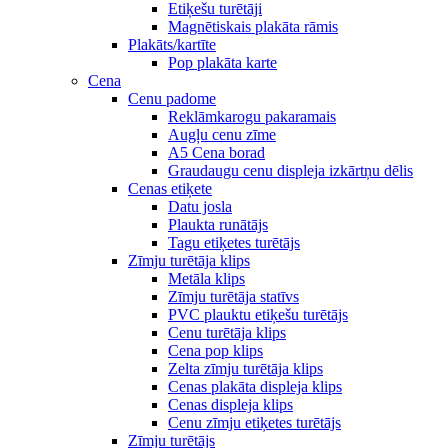
Etiķešu turētāji
Magnētiskais plakāta rāmis
Plakāts/kartīte
Pop plakāta karte
Cena
Cenu padome
Reklāmkarogu pakaramais
Augļu cenu zīme
A5 Cena borad
Graudaugu cenu displeja izkārtņu dēlis
Cenas etiķete
Datu josla
Plaukta runātājs
Tagu etiķetes turētājs
Zīmju turētāja klips
Metāla klips
Zīmju turētāja statīvs
PVC plauktu etiķešu turētājs
Cenu turētāja klips
Cena pop klips
Zelta zīmju turētāja klips
Cenas plakāta displeja klips
Cenas displeja klips
Cenu zīmju etiķetes turētājs
Zīmju turētājs