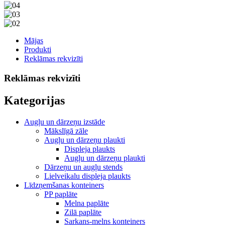
Mājas
Produkti
Reklāmas rekvizīti
Reklāmas rekvizīti
Kategorijas
Augļu un dārzeņu izstāde
Mākslīgā zāle
Augļu un dārzeņu plaukti
Displeja plaukts
Augļu un dārzeņu plaukti
Dārzeņu un augļu stends
Lielveikalu displeja plaukts
Līdzņemšanas konteiners
PP paplāte
Melna paplāte
Zilā paplāte
Sarkans-melns konteiners