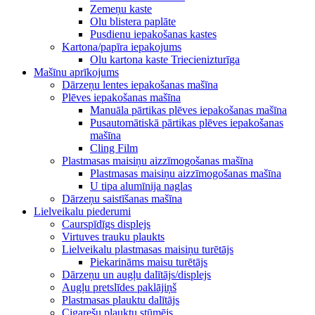
Zemeņu kaste
Olu blistera paplāte
Pusdienu iepakošanas kastes
Kartona/papīra iepakojums
Olu kartona kaste Triecienizturīga
Mašīnu aprīkojums
Dārzeņu lentes iepakošanas mašīna
Plēves iepakošanas mašīna
Manuāla pārtikas plēves iepakošanas mašīna
Pusautomātiskā pārtikas plēves iepakošanas
mašīna
Cling Film
Plastmasas maisiņu aizzīmogošanas mašīna
Plastmasas maisiņu aizzīmogošanas mašīna
U tipa alumīnija naglas
Dārzeņu saistīšanas mašīna
Lielveikalu piederumi
Caurspīdīgs displejs
Virtuves trauku plaukts
Lielveikalu plastmasas maisiņu turētājs
Piekarināms maisu turētājs
Dārzeņu un augļu dalītājs/displejs
Augļu pretslīdes paklājiņš
Plastmasas plauktu dalītājs
Cigarešu plauktu stūmējs