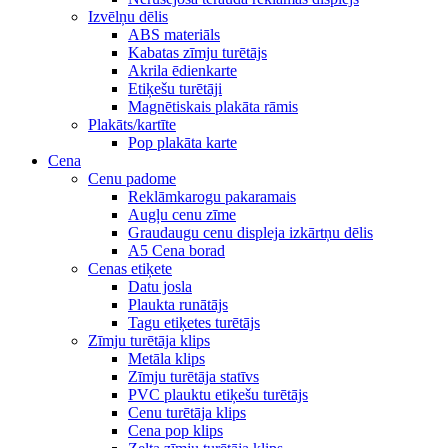
Izvēlņu dēlis
ABS materiāls
Kabatas zīmju turētājs
Akrila ēdienkarte
Etiķešu turētāji
Magnētiskais plakāta rāmis
Plakāts/kartīte
Pop plakāta karte
Cena
Cenu padome
Reklāmkarogu pakaramais
Augļu cenu zīme
Graudaugu cenu displeja izkārtņu dēlis
A5 Cena borad
Cenas etiķete
Datu josla
Plaukta runātājs
Tagu etiķetes turētājs
Zīmju turētāja klips
Metāla klips
Zīmju turētāja statīvs
PVC plauktu etiķešu turētājs
Cenu turētāja klips
Cena pop klips