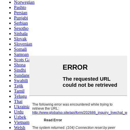
Norwegian
Pashto
Persian
Punjabi
Serbian
Sesotho
Sinhala
Slovak
Slovenian
Somali
Samoan
Scots Gaelic
Shona
Sindhi
Sundanese
Swahili
Tajik
Tamil
Telugu
Thai
Ukrainian
Urdu
Uzbek
Vietnamese
Welsh