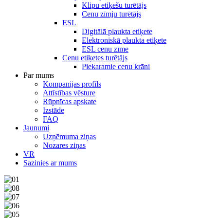
Klipu etiķešu turētājs
Cenu zīmju turētājs
ESL
Digitālā plaukta etiķete
Elektroniskā plaukta etiķete
ESL cenu zīme
Cenu etiķetes turētājs
Piekaramie cenu krāni
Par mums
Kompanijas profils
Attīstības vēsture
Rūpnīcas apskate
Izstāde
FAQ
Jaunumi
Uzņēmuma ziņas
Nozares ziņas
VR
Sazinies ar mums