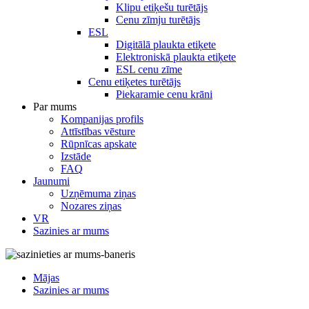
Klipu etiķešu turētājs
Cenu zīmju turētājs
ESL
Digitālā plaukta etiķete
Elektroniskā plaukta etiķete
ESL cenu zīme
Cenu etiķetes turētājs
Piekaramie cenu krāni
Par mums
Kompanijas profils
Attīstības vēsture
Rūpnīcas apskate
Izstāde
FAQ
Jaunumi
Uzņēmuma ziņas
Nozares ziņas
VR
Sazinies ar mums
Mājas
Sazinies ar mums