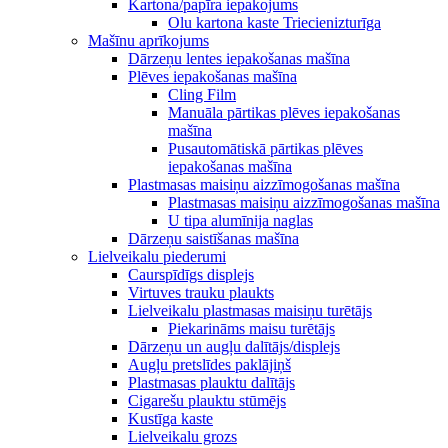
Kartona/papīra iepakojums
Olu kartona kaste Triecienizturīga
Mašīnu aprīkojums
Dārzeņu lentes iepakošanas mašīna
Plēves iepakošanas mašīna
Cling Film
Manuāla pārtikas plēves iepakošanas
mašīna
Pusautomātiskā pārtikas plēves
iepakošanas mašīna
Plastmasas maisiņu aizzīmogošanas mašīna
Plastmasas maisiņu aizzīmogošanas mašīna
U tipa alumīnija naglas
Dārzeņu saistīšanas mašīna
Lielveikalu piederumi
Caurspīdīgs displejs
Virtuves trauku plaukts
Lielveikalu plastmasas maisiņu turētājs
Piekarināms maisu turētājs
Dārzeņu un augļu dalītājs/displejs
Augļu pretslīdes paklājiņš
Plastmasas plauktu dalītājs
Cigarešu plauktu stūmējs
Kustīga kaste
Lielveikalu grozs