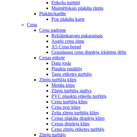
Etiķešu turētāji
Magnētiskais plakāta rāmis
Plakāts/kartīte
Pop plakāta karte
Cena
Cenu padome
Reklāmkarogu pakaramais
Augļu cenu zīme
A5 Cena borad
Graudaugu cenu displeja izkārtņu dēlis
Cenas etiķete
Datu josla
Plaukta runātājs
Tagu etiķetes turētājs
Zīmju turētāja klips
Metāla klips
Zīmju turētāja statīvs
PVC plauktu etiķešu turētājs
Cenu turētāja klips
Cena pop klips
Zelta zīmju turētāja klips
Cenas plakāta displeja klips
Cenas displeja klips
Cenu zīmju etiķetes turētājs
Zīmju turētājs