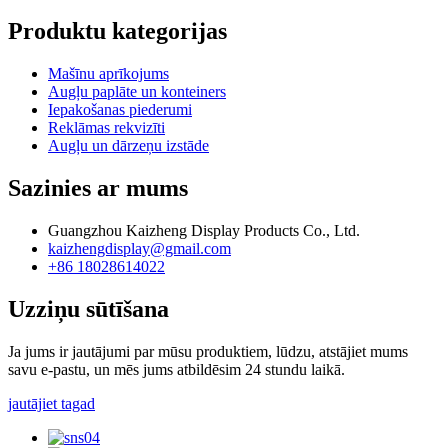
Produktu kategorijas
Mašīnu aprīkojums
Augļu paplāte un konteiners
Iepakošanas piederumi
Reklāmas rekvizīti
Augļu un dārzeņu izstāde
Sazinies ar mums
Guangzhou Kaizheng Display Products Co., Ltd.
kaizhengdisplay@gmail.com
+86 18028614022
Uzziņu sūtīšana
Ja jums ir jautājumi par mūsu produktiem, lūdzu, atstājiet mums
savu e-pastu, un mēs jums atbildēsim 24 stundu laikā.
jautājiet tagad