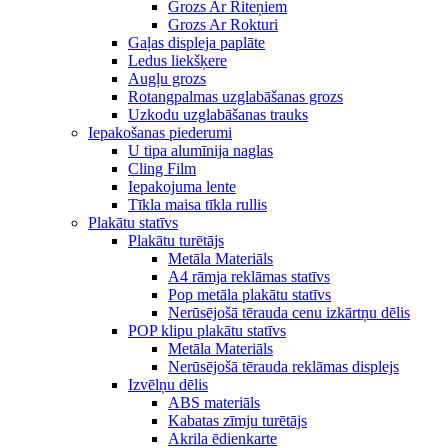
Grozs Ar Riteņiem
Grozs Ar Rokturi
Gaļas displeja paplāte
Ledus liekšķere
Augļu grozs
Rotangpalmas uzglabāšanas grozs
Uzkodu uzglabāšanas trauks
Iepakošanas piederumi
U tipa alumīnija naglas
Cling Film
Iepakojuma lente
Tīkla maisa tīkla rullis
Plakātu statīvs
Plakātu turētājs
Metāla Materiāls
A4 rāmja reklāmas statīvs
Pop metāla plakātu statīvs
Nerūsējošā tērauda cenu izkārtņu dēlis
POP klipu plakātu statīvs
Metāla Materiāls
Nerūsējošā tērauda reklāmas displejs
Izvēlņu dēlis
ABS materiāls
Kabatas zīmju turētājs
Akrila ēdienkarte