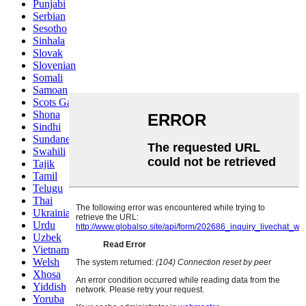
Punjabi
Serbian
Sesotho
Sinhala
Slovak
Slovenian
Somali
Samoan
Scots Gaelic
Shona
Sindhi
Sundanese
Swahili
Tajik
Tamil
Telugu
Thai
Ukrainian
Urdu
Uzbek
Vietnamese
Welsh
Xhosa
Yiddish
Yoruba