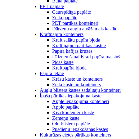
Balta paplāte
PET paplāte
Caurspīdīga paplāte
Zelta paplāte
PET pārtikas konteineri
Dārzeņu augļu atvāžamais kastīte
Kraftpapīra konteiners
Kraft salātu papīra bļoda
Kraft papīra pārtikas kastīte
Papīra kafijas krūzes
Līdzņemšanai Kraft papīra maisiņš
Picas kaste
Kraftpapīra bļoda
Papīra tekne
Krāsu kaste un konteiners
Zelta kaste un konteiners
Augļu blistera kastes sadalītāju konteineri
Īpaša pārtikas iepakojuma kaste
Apple iepakojuma konteineri
Apple paplāte
Kivi konteineru kaste
Zemeņu kaste
Olu blistera paplāte
Pusdienu iepakošanas kastes
Kukurūzas cietes pārtikas konteiners