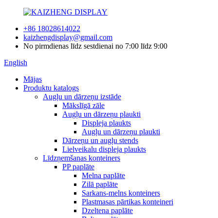
+86 18028614022
kaizhengdisplay@gmail.com
No pirmdienas līdz sestdienai no 7:00 līdz 9:00
English
Mājas
Produktu katalogs
Augļu un dārzeņu izstāde
Mākslīgā zāle
Augļu un dārzeņu plaukti
Displeja plaukts
Augļu un dārzeņu plaukti
Dārzeņu un augļu stends
Lielveikalu displeja plaukts
Līdzņemšanas konteiners
PP paplāte
Melna paplāte
Zilā paplāte
Sarkans-melns konteiners
Plastmasas pārtikas konteineri
Dzeltena paplāte