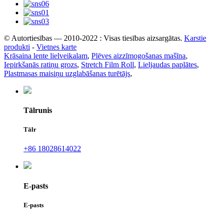
© Autortiesības — 2010-2022 : Visas tiesības aizsargātas.
Karstie
produkti
-
Vietnes karte
Krāsaina lente lielveikalam
,
Plēves aizzīmogošanas mašīna
,
Iepirkšanās ratiņu grozs
,
Stretch Film Roll
,
Lieljaudas paplātes
,
Plastmasas maisiņu uzglabāšanas turētājs
,
Tālrunis
Tālr
+86 18028614022
E-pasts
E-pasts