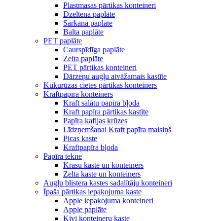
Plastmasas pārtikas konteineri
Dzeltena paplāte
Sarkanā paplāte
Balta paplāte
PET paplāte
Caurspīdīga paplāte
Zelta paplāte
PET pārtikas konteineri
Dārzeņu augļu atvāžamais kastīte
Kukurūzas cietes pārtikas konteiners
Kraftpapīra konteiners
Kraft salātu papīra bļoda
Kraft papīra pārtikas kastīte
Papīra kafijas krūzes
Līdzņemšanai Kraft papīra maisiņš
Picas kaste
Kraftpapīra bļoda
Papīra tekne
Krāsu kaste un konteiners
Zelta kaste un konteiners
Augļu blistera kastes sadalītāju konteineri
Īpaša pārtikas iepakojuma kaste
Apple iepakojuma konteineri
Apple paplāte
Kivi konteineru kaste