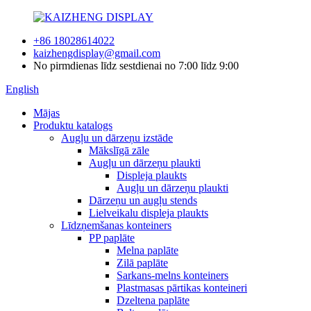
+86 18028614022
kaizhengdisplay@gmail.com
No pirmdienas līdz sestdienai no 7:00 līdz 9:00
English
Mājas
Produktu katalogs
Augļu un dārzeņu izstāde
Mākslīgā zāle
Augļu un dārzeņu plaukti
Displeja plaukts
Augļu un dārzeņu plaukti
Dārzeņu un augļu stends
Lielveikalu displeja plaukts
Līdzņemšanas konteiners
PP paplāte
Melna paplāte
Zilā paplāte
Sarkans-melns konteiners
Plastmasas pārtikas konteineri
Dzeltena paplāte