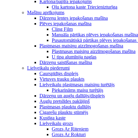
Kartona/papīra iepakojums
Olu kartona kaste Triecienizturīga
Mašīnu aprīkojums
Dārzeņu lentes iepakošanas mašīna
Plēves iepakošanas mašīna
Cling Film
Manuāla pārtikas plēves iepakošanas mašīna
Pusautomātiskā pārtikas plēves iepakošanas
Plastmasas maisiņu aizzīmogošanas mašīna
Plastmasas maisiņu aizzīmogošanas mašīna
U tipa alumīnija naglas
Dārzeņu saistīšanas mašīna
Lielveikalu piederumi
Caurspīdīgs displejs
Virtuves trauku plaukts
Lielveikalu plastmasas maisiņu turētājs
Piekarināms maisu turētājs
Dārzeņu un augļu dalītājs/displejs
Augļu pretslīdes paklājiņš
Plastmasas plauktu dalītājs
Cigarešu plauktu stūmējs
Kustīga kaste
Lielveikalu grozs
Grozs Ar Riteņiem
Grozs Ar Rokturi