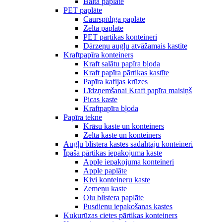
Balta paplāte
PET paplāte
Caurspīdīga paplāte
Zelta paplāte
PET pārtikas konteineri
Dārzeņu augļu atvāžamais kastīte
Kraftpapīra konteiners
Kraft salātu papīra bļoda
Kraft papīra pārtikas kastīte
Papīra kafijas krūzes
Līdzņemšanai Kraft papīra maisiņš
Picas kaste
Kraftpapīra bļoda
Papīra tekne
Krāsu kaste un konteiners
Zelta kaste un konteiners
Augļu blistera kastes sadalītāju konteineri
Īpaša pārtikas iepakojuma kaste
Apple iepakojuma konteineri
Apple paplāte
Kivi konteineru kaste
Zemeņu kaste
Olu blistera paplāte
Pusdienu iepakošanas kastes
Kukurūzas cietes pārtikas konteiners