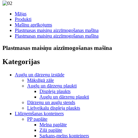
Mājas
Produkti
Mašīnu aprīkojums
Plastmasas maisiņu aizzīmogošanas mašīna
Plastmasas maisiņu aizzīmogošanas mašīna
Plastmasas maisiņu aizzīmogošanas mašīna
Kategorijas
Augļu un dārzeņu izstāde
Mākslīgā zāle
Augļu un dārzeņu plaukti
Displeja plaukts
Augļu un dārzeņu plaukti
Dārzeņu un augļu stends
Lielveikalu displeja plaukts
Līdzņemšanas konteiners
PP paplāte
Melna paplāte
Zilā paplāte
Sarkans-melns konteiners