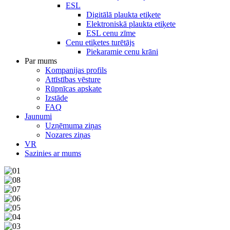
ESL
Digitālā plaukta etiķete
Elektroniskā plaukta etiķete
ESL cenu zīme
Cenu etiķetes turētājs
Piekaramie cenu krāni
Par mums
Kompanijas profils
Attīstības vēsture
Rūpnīcas apskate
Izstāde
FAQ
Jaunumi
Uzņēmuma ziņas
Nozares ziņas
VR
Sazinies ar mums