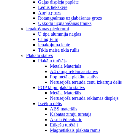
Gaļas displeja paplāte
Ledus liekšķere
Augļu grozs
Rotangpalmas uzglabāšanas grozs
Uzkodu uzglabāšanas trauks
Iepakošanas piederumi
U tipa alumīnija naglas
Cling Film
Iepakojuma lente
Tīkla maisa tīkla rullis
Plakātu statīvs
Plakātu turētājs
Metāla Materiāls
A4 rāmja reklāmas statīvs
Pop metāla plakātu statīvs
Nerūsējošā tērauda cenu izkārtņu dēlis
POP klipu plakātu statīvs
Metāla Materiāls
Nerūsējošā tērauda reklāmas displejs
Izvēlņu dēlis
ABS materiāls
Kabatas zīmju turētājs
Akrila ēdienkarte
Etiķešu turētāji
Magnētiskais plakāta rāmis