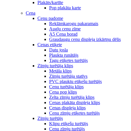
Plakāts/kartīte
Pop plakāta karte
Cena
Cenu padome
Reklāmkarogu pakaramais
Augļu cenu zīme
A5 Cena borad
Graudaugu cenu displeja izkārtņu dēlis
Cenas etiķete
Datu josla
Plaukta runātājs
Tagu etiķetes turētājs
Zīmju turētāja klips
Metāla klips
Zīmju turētāja statīvs
PVC plauktu etiķešu turētājs
Cenu turētāja klips
Cena pop klips
Zelta zīmju turētāja klips
Cenas plakāta displeja klips
Cenas displeja klips
Cenu zīmju etiķetes turētājs
Zīmju turētājs
Klipu etiķešu turētājs
Cenu zīmju turētājs