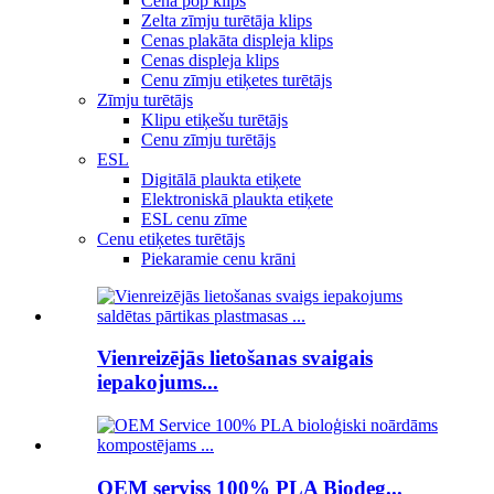
Cena pop klips
Zelta zīmju turētāja klips
Cenas plakāta displeja klips
Cenas displeja klips
Cenu zīmju etiķetes turētājs
Zīmju turētājs
Klipu etiķešu turētājs
Cenu zīmju turētājs
ESL
Digitālā plaukta etiķete
Elektroniskā plaukta etiķete
ESL cenu zīme
Cenu etiķetes turētājs
Piekaramie cenu krāni
Vienreizējās lietošanas svaigais
iepakojums...
OEM serviss 100% PLA Biodeg...