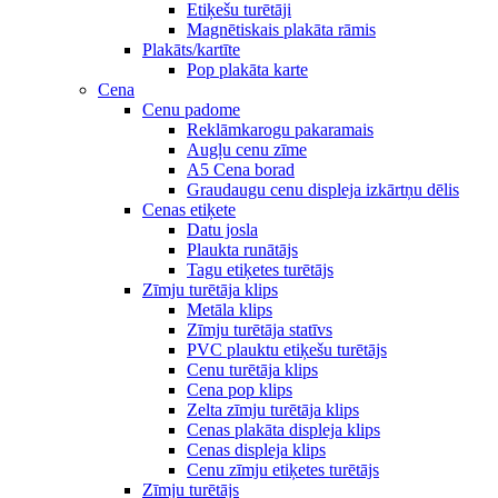
Etiķešu turētāji
Magnētiskais plakāta rāmis
Plakāts/kartīte
Pop plakāta karte
Cena
Cenu padome
Reklāmkarogu pakaramais
Augļu cenu zīme
A5 Cena borad
Graudaugu cenu displeja izkārtņu dēlis
Cenas etiķete
Datu josla
Plaukta runātājs
Tagu etiķetes turētājs
Zīmju turētāja klips
Metāla klips
Zīmju turētāja statīvs
PVC plauktu etiķešu turētājs
Cenu turētāja klips
Cena pop klips
Zelta zīmju turētāja klips
Cenas plakāta displeja klips
Cenas displeja klips
Cenu zīmju etiķetes turētājs
Zīmju turētājs