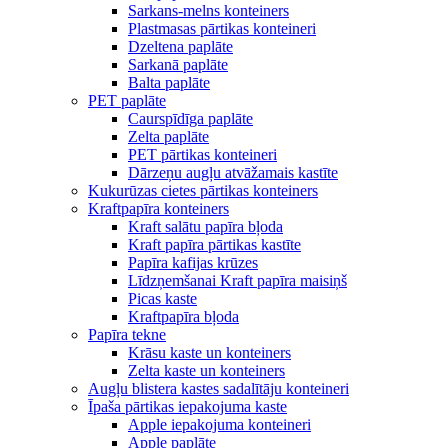
Sarkans-melns konteiners
Plastmasas pārtikas konteineri
Dzeltena paplāte
Sarkanā paplāte
Balta paplāte
PET paplāte
Caurspīdīga paplāte
Zelta paplāte
PET pārtikas konteineri
Dārzeņu augļu atvāžamais kastīte
Kukurūzas cietes pārtikas konteiners
Kraftpapīra konteiners
Kraft salātu papīra bļoda
Kraft papīra pārtikas kastīte
Papīra kafijas krūzes
Līdzņemšanai Kraft papīra maisiņš
Picas kaste
Kraftpapīra bļoda
Papīra tekne
Krāsu kaste un konteiners
Zelta kaste un konteiners
Augļu blistera kastes sadalītāju konteineri
Īpaša pārtikas iepakojuma kaste
Apple iepakojuma konteineri
Apple paplāte