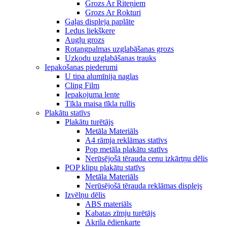
Grozs Ar Riteņiem
Grozs Ar Rokturi
Gaļas displeja paplāte
Ledus liekšķere
Augļu grozs
Rotangpalmas uzglabāšanas grozs
Uzkodu uzglabāšanas trauks
Iepakošanas piederumi
U tipa alumīnija naglas
Cling Film
Iepakojuma lente
Tīkla maisa tīkla rullis
Plakātu statīvs
Plakātu turētājs
Metāla Materiāls
A4 rāmja reklāmas statīvs
Pop metāla plakātu statīvs
Nerūsējošā tērauda cenu izkārtņu dēlis
POP klipu plakātu statīvs
Metāla Materiāls
Nerūsējošā tērauda reklāmas displejs
Izvēlņu dēlis
ABS materiāls
Kabatas zīmju turētājs
Akrila ēdienkarte