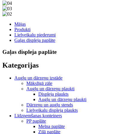
Mājas
Produkti
Lielveikalu piederumi
Gaļas displeja paplāte
Gaļas displeja paplāte
Kategorijas
Augļu un dārzeņu izstāde
Mākslīgā zāle
Augļu un dārzeņu plaukti
Displeja plaukts
Augļu un dārzeņu plaukti
Dārzeņu un augļu stends
Lielveikalu displeja plaukts
Līdzņemšanas konteiners
PP paplāte
Melna paplāte
Zilā paplāte