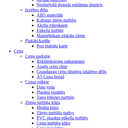
Nerūsējošā tērauda reklāmas displejs
Izvēlņu dēlis
ABS materiāls
Kabatas zīmju turētājs
Akrila ēdienkarte
Etiķešu turētāji
Magnētiskais plakāta rāmis
Plakāts/kartīte
Pop plakāta karte
Cena
Cenu padome
Reklāmkarogu pakaramais
Augļu cenu zīme
Graudaugu cenu displeja izkārtņu dēlis
A5 Cena borad
Cenas etiķete
Datu josla
Plaukta runātājs
Tagu etiķetes turētājs
Zīmju turētāja klips
Metāla klips
Zīmju turētāja statīvs
PVC plauktu etiķešu turētājs
Cenu turētāja klips