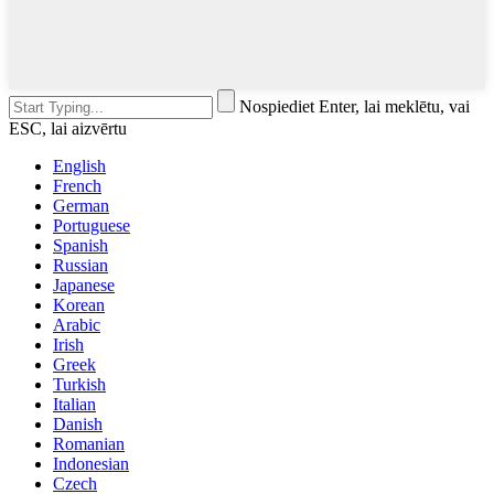
Nospiediet Enter, lai meklētu, vai
ESC, lai aizvērtu
English
French
German
Portuguese
Spanish
Russian
Japanese
Korean
Arabic
Irish
Greek
Turkish
Italian
Danish
Romanian
Indonesian
Czech