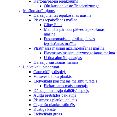
Kartona/papīra iepakojums
Olu kartona kaste Triecienizturīga
Mašīnu aprīkojums
Dārzeņu lentes iepakošanas mašīna
Plēves iepakošanas mašīna
Cling Film
Manuāla pārtikas plēves iepakošanas
mašīna
Pusautomātiskā pārtikas plēves
iepakošanas mašīna
Plastmasas maisiņu aizzīmogošanas mašīna
Plastmasas maisiņu aizzīmogošanas mašīna
U tipa alumīnija naglas
Dārzeņu saistīšanas mašīna
Lielveikalu piederumi
Caurspīdīgs displejs
Virtuves trauku plaukts
Lielveikalu plastmasas maisiņu turētājs
Piekarināms maisu turētājs
Dārzeņu un augļu dalītājs/displejs
Augļu pretslīdes paklājiņš
Plastmasas plauktu dalītājs
Cigarešu plauktu stūmējs
Kustīga kaste
Lielveikalu grozs