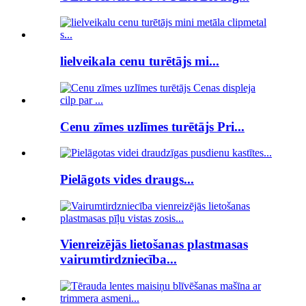
lielveikala cenu turētājs mi...
Cenu zīmes uzlīmes turētājs Pri...
Pielāgots vides draugs...
Vienreizējās lietošanas plastmasas
vairumtirdzniecība...