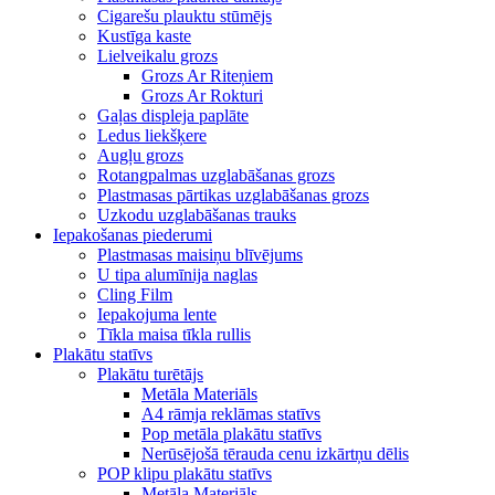
Cigarešu plauktu stūmējs
Kustīga kaste
Lielveikalu grozs
Grozs Ar Riteņiem
Grozs Ar Rokturi
Gaļas displeja paplāte
Ledus liekšķere
Augļu grozs
Rotangpalmas uzglabāšanas grozs
Plastmasas pārtikas uzglabāšanas grozs
Uzkodu uzglabāšanas trauks
Iepakošanas piederumi
Plastmasas maisiņu blīvējums
U tipa alumīnija naglas
Cling Film
Iepakojuma lente
Tīkla maisa tīkla rullis
Plakātu statīvs
Plakātu turētājs
Metāla Materiāls
A4 rāmja reklāmas statīvs
Pop metāla plakātu statīvs
Nerūsējošā tērauda cenu izkārtņu dēlis
POP klipu plakātu statīvs
Metāla Materiāls