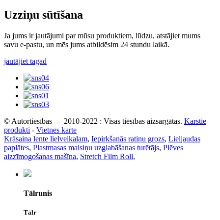
Uzziņu sūtīšana
Ja jums ir jautājumi par mūsu produktiem, lūdzu, atstājiet mums
savu e-pastu, un mēs jums atbildēsim 24 stundu laikā.
jautājiet tagad
© Autortiesības — 2010-2022 : Visas tiesības aizsargātas.
Karstie
produkti
-
Vietnes karte
Krāsaina lente lielveikalam
,
Iepirkšanās ratiņu grozs
,
Lieljaudas
paplātes
,
Plastmasas maisiņu uzglabāšanas turētājs
,
Plēves
aizzīmogošanas mašīna
,
Stretch Film Roll
,
Tālrunis
Tālr