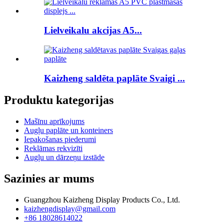
Lielveikalu akcijas A5...
Kaizheng saldēta paplāte Svaigi ...
Produktu kategorijas
Mašīnu aprīkojums
Augļu paplāte un konteiners
Iepakošanas piederumi
Reklāmas rekvizīti
Augļu un dārzeņu izstāde
Sazinies ar mums
Guangzhou Kaizheng Display Products Co., Ltd.
kaizhengdisplay@gmail.com
+86 18028614022