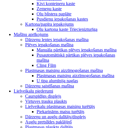
Kivi konteineru kaste
Zemeņu kaste
Olu blistera paplāte
Pusdienu iepakošanas kastes
Kartona/papīra iepakojums
Olu kartona kaste Triecienizturīga
Mašīnu aprīkojums
Dārzeņu lentes iepakošanas mašīna
Plēves iepakošanas mašīna
Manuāla pārtikas plēves iepakošanas mašīna
Pusautomātiskā pārtikas plēves iepakošanas
mašīna
Cling Film
Plastmasas maisiņu aizzīmogošanas mašīna
Plastmasas maisiņu aizzīmogošanas mašīna
U tipa alumīnija naglas
Dārzeņu saistīšanas mašīna
Lielveikalu piederumi
Caurspīdīgs displejs
Virtuves trauku plaukts
Lielveikalu plastmasas maisiņu turētājs
Piekarināms maisu turētājs
Dārzeņu un augļu dalītājs/displejs
Augļu pretslīdes paklājiņš
Plastmasas plauktu dalītājs