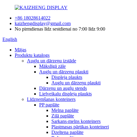
+86 18028614022
kaizhengdisplay@gmail.com
No pirmdienas līdz sestdienai no 7:00 līdz 9:00
English
Mājas
Produktu katalogs
Augļu un dārzeņu izstāde
Mākslīgā zāle
Augļu un dārzeņu plaukti
Displeja plaukts
Augļu un dārzeņu plaukti
Dārzeņu un augļu stends
Lielveikalu displeja plaukts
Līdzņemšanas konteiners
PP paplāte
Melna paplāte
Zilā paplāte
Sarkans-melns konteiners
Plastmasas pārtikas konteineri
Dzeltena paplāte