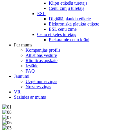
Klipu etiķešu turētājs
Cenu zīmju turētājs
ESL
Digitālā plaukta etiķete
Elektroniskā plaukta etiķete
ESL cenu zīme
Cenu etiķetes turētājs
Piekaramie cenu krāni
Par mums
Kompanijas profils
Attīstības vēsture
Rūpnīcas apskate
Izstāde
FAQ
Jaunumi
Uzņēmuma ziņas
Nozares ziņas
VR
Sazinies ar mums