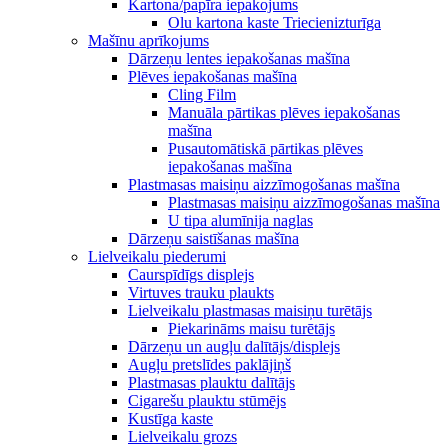
Kartona/papīra iepakojums
Olu kartona kaste Triecienizturīga
Mašīnu aprīkojums
Dārzeņu lentes iepakošanas mašīna
Plēves iepakošanas mašīna
Cling Film
Manuāla pārtikas plēves iepakošanas
mašīna
Pusautomātiskā pārtikas plēves
iepakošanas mašīna
Plastmasas maisiņu aizzīmogošanas mašīna
Plastmasas maisiņu aizzīmogošanas mašīna
U tipa alumīnija naglas
Dārzeņu saistīšanas mašīna
Lielveikalu piederumi
Caurspīdīgs displejs
Virtuves trauku plaukts
Lielveikalu plastmasas maisiņu turētājs
Piekarināms maisu turētājs
Dārzeņu un augļu dalītājs/displejs
Augļu pretslīdes paklājiņš
Plastmasas plauktu dalītājs
Cigarešu plauktu stūmējs
Kustīga kaste
Lielveikalu grozs