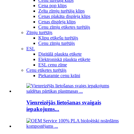
Cenu turētāja klips
Cena pop klips
Zelta zīmju turētāja klips
Cenas plakāta displeja klips
Cenas displeja klips
Cenu zīmju etiķetes turētājs
Zīmju turētājs
Klipu etiķešu turētājs
Cenu zīmju turētājs
ESL
Digitālā plaukta etiķete
Elektroniskā plaukta etiķete
ESL cenu zīme
Cenu etiķetes turētājs
Piekaramie cenu krāni
Vienreizējās lietošanas svaigais
iepakojums...