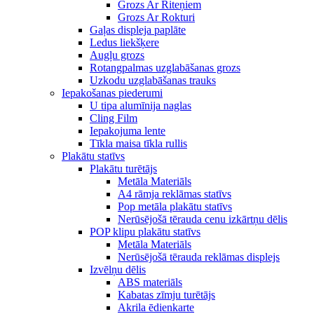
Grozs Ar Riteņiem
Grozs Ar Rokturi
Gaļas displeja paplāte
Ledus liekšķere
Augļu grozs
Rotangpalmas uzglabāšanas grozs
Uzkodu uzglabāšanas trauks
Iepakošanas piederumi
U tipa alumīnija naglas
Cling Film
Iepakojuma lente
Tīkla maisa tīkla rullis
Plakātu statīvs
Plakātu turētājs
Metāla Materiāls
A4 rāmja reklāmas statīvs
Pop metāla plakātu statīvs
Nerūsējošā tērauda cenu izkārtņu dēlis
POP klipu plakātu statīvs
Metāla Materiāls
Nerūsējošā tērauda reklāmas displejs
Izvēlņu dēlis
ABS materiāls
Kabatas zīmju turētājs
Akrila ēdienkarte