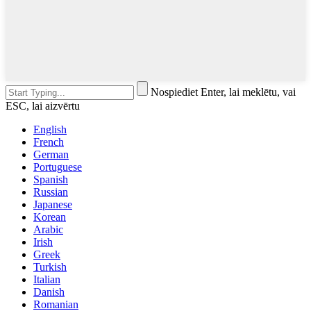
Nospiediet Enter, lai meklētu, vai
ESC, lai aizvērtu
English
French
German
Portuguese
Spanish
Russian
Japanese
Korean
Arabic
Irish
Greek
Turkish
Italian
Danish
Romanian