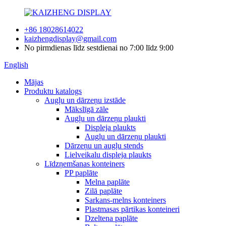
+86 18028614022
kaizhengdisplay@gmail.com
No pirmdienas līdz sestdienai no 7:00 līdz 9:00
English
Mājas
Produktu katalogs
Augļu un dārzeņu izstāde
Mākslīgā zāle
Augļu un dārzeņu plaukti
Displeja plaukts
Augļu un dārzeņu plaukti
Dārzeņu un augļu stends
Lielveikalu displeja plaukts
Līdzņemšanas konteiners
PP paplāte
Melna paplāte
Zilā paplāte
Sarkans-melns konteiners
Plastmasas pārtikas konteineri
Dzeltena paplāte