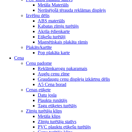
Metāla Materiāls
Nerūsējošā tērauda reklāmas displejs
Izvēlņu dēlis
ABS materiāls
Kabatas zīmju turētājs
Akrila ēdienkarte
Etiķešu turētāji
Magnētiskais plakāta rāmis
Plakāts/kartīte
Pop plakāta karte
Cena
Cenu padome
Reklāmkarogu pakaramais
Augļu cenu zīme
Graudaugu cenu displeja izkārtņu dēlis
A5 Cena borad
Cenas etiķete
Datu josla
Plaukta runātājs
Tagu etiķetes turētājs
Zīmju turētāja klips
Metāla klips
Zīmju turētāja statīvs
PVC plauktu etiķešu turētājs