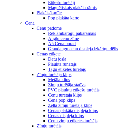
Etiķešu turētāji
Magnētiskais plakāta rāmis
Plakāts/kartīte
Pop plakāta karte
Cena
Cenu padome
Reklāmkarogu pakaramais
Augļu cenu zīme
A5 Cena borad
Graudaugu cenu displeja izkārtņu dēlis
Cenas etiķete
Datu josla
Plaukta runātājs
Tagu etiķetes turētājs
Zīmju turētāja klips
Metāla klips
Zīmju turētāja statīvs
PVC plauktu etiķešu turētājs
Cenu turētāja klips
Cena pop klips
Zelta zīmju turētāja klips
Cenas plakāta displeja klips
Cenas displeja klips
Cenu zīmju etiķetes turētājs
Zīmju turētājs