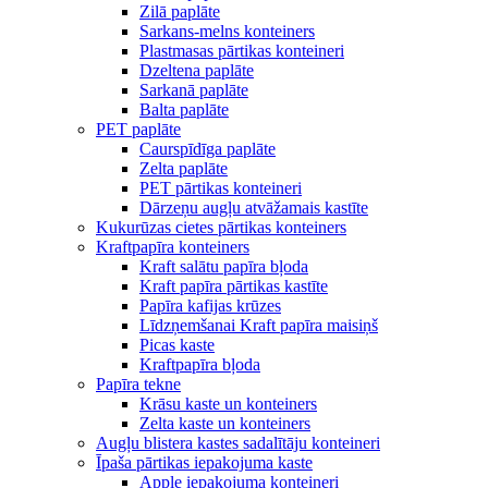
Zilā paplāte
Sarkans-melns konteiners
Plastmasas pārtikas konteineri
Dzeltena paplāte
Sarkanā paplāte
Balta paplāte
PET paplāte
Caurspīdīga paplāte
Zelta paplāte
PET pārtikas konteineri
Dārzeņu augļu atvāžamais kastīte
Kukurūzas cietes pārtikas konteiners
Kraftpapīra konteiners
Kraft salātu papīra bļoda
Kraft papīra pārtikas kastīte
Papīra kafijas krūzes
Līdzņemšanai Kraft papīra maisiņš
Picas kaste
Kraftpapīra bļoda
Papīra tekne
Krāsu kaste un konteiners
Zelta kaste un konteiners
Augļu blistera kastes sadalītāju konteineri
Īpaša pārtikas iepakojuma kaste
Apple iepakojuma konteineri