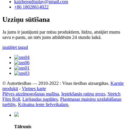
kaizhengdisplay@gmail.com
+86 18028614022
Uzziņu sūtīšana
Ja jums ir jautājumi par mūsu produktiem, lūdzu, atstājiet mums
savu e-pastu, un mēs jums atbildēsim 24 stundu laikā.
jautājiet tagad
© Autortiesības — 2010-2022 : Visas tiesības aizsargātas.
Karstie
produkti
-
Vietnes karte
Plēves aizzīmogošanas mašīna
,
Iepirkšanās ratiņu grozs
,
Stretch
Film Roll
,
Lieljaudas paplātes
,
Plastmasas maisiņu uzglabāšanas
turētājs
,
Krāsaina lente lielveikalam
,
Tālrunis