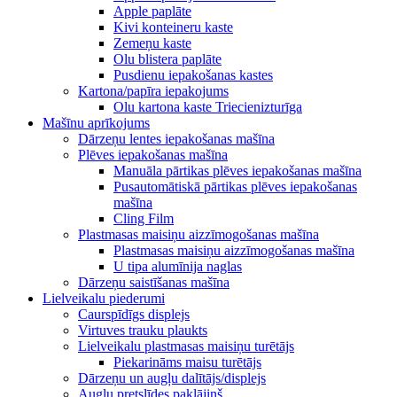
Apple paplāte
Kivi konteineru kaste
Zemeņu kaste
Olu blistera paplāte
Pusdienu iepakošanas kastes
Kartona/papīra iepakojums
Olu kartona kaste Triecienizturīga
Mašīnu aprīkojums
Dārzeņu lentes iepakošanas mašīna
Plēves iepakošanas mašīna
Manuāla pārtikas plēves iepakošanas mašīna
Pusautomātiskā pārtikas plēves iepakošanas
mašīna
Cling Film
Plastmasas maisiņu aizzīmogošanas mašīna
Plastmasas maisiņu aizzīmogošanas mašīna
U tipa alumīnija naglas
Dārzeņu saistīšanas mašīna
Lielveikalu piederumi
Caurspīdīgs displejs
Virtuves trauku plaukts
Lielveikalu plastmasas maisiņu turētājs
Piekarināms maisu turētājs
Dārzeņu un augļu dalītājs/displejs
Augļu pretslīdes paklājiņš