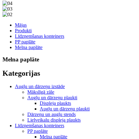
Mājas
Produkti
Līdzņemšanas konteiners
PP paplāte
Melna paplāte
Melna paplāte
Kategorijas
Augļu un dārzeņu izstāde
Mākslīgā zāle
Augļu un dārzeņu plaukti
Displeja plaukts
Augļu un dārzeņu plaukti
Dārzeņu un augļu stends
Lielveikalu displeja plaukts
Līdzņemšanas konteiners
PP paplāte
Melna paplāte