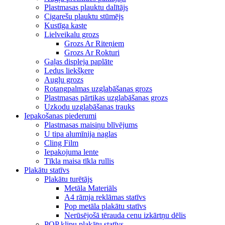
Plastmasas plauktu dalītājs
Cigarešu plauktu stūmējs
Kustīga kaste
Lielveikalu grozs
Grozs Ar Riteņiem
Grozs Ar Rokturi
Gaļas displeja paplāte
Ledus liekšķere
Augļu grozs
Rotangpalmas uzglabāšanas grozs
Plastmasas pārtikas uzglabāšanas grozs
Uzkodu uzglabāšanas trauks
Iepakošanas piederumi
Plastmasas maisiņu blīvējums
U tipa alumīnija naglas
Cling Film
Iepakojuma lente
Tīkla maisa tīkla rullis
Plakātu statīvs
Plakātu turētājs
Metāla Materiāls
A4 rāmja reklāmas statīvs
Pop metāla plakātu statīvs
Nerūsējošā tērauda cenu izkārtņu dēlis
POP klipu plakātu statīvs