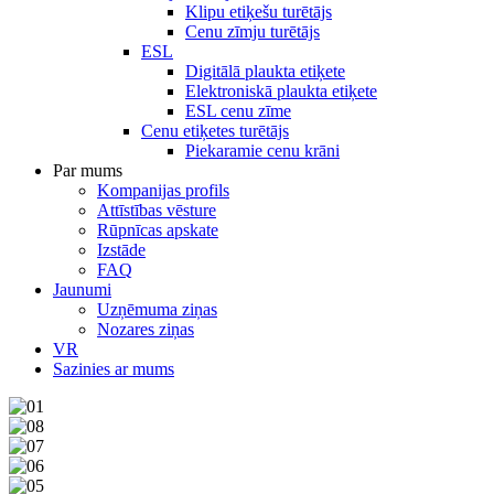
Klipu etiķešu turētājs
Cenu zīmju turētājs
ESL
Digitālā plaukta etiķete
Elektroniskā plaukta etiķete
ESL cenu zīme
Cenu etiķetes turētājs
Piekaramie cenu krāni
Par mums
Kompanijas profils
Attīstības vēsture
Rūpnīcas apskate
Izstāde
FAQ
Jaunumi
Uzņēmuma ziņas
Nozares ziņas
VR
Sazinies ar mums