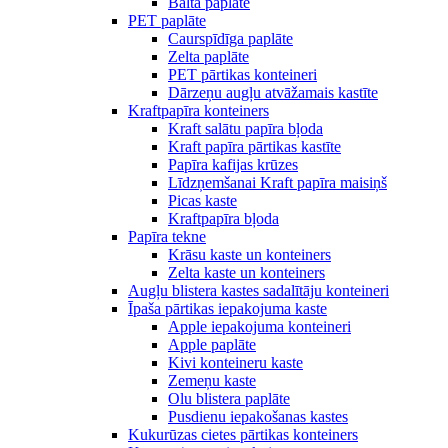
Balta paplāte
PET paplāte
Caurspīdīga paplāte
Zelta paplāte
PET pārtikas konteineri
Dārzeņu augļu atvāžamais kastīte
Kraftpapīra konteiners
Kraft salātu papīra bļoda
Kraft papīra pārtikas kastīte
Papīra kafijas krūzes
Līdzņemšanai Kraft papīra maisiņš
Picas kaste
Kraftpapīra bļoda
Papīra tekne
Krāsu kaste un konteiners
Zelta kaste un konteiners
Augļu blistera kastes sadalītāju konteineri
Īpaša pārtikas iepakojuma kaste
Apple iepakojuma konteineri
Apple paplāte
Kivi konteineru kaste
Zemeņu kaste
Olu blistera paplāte
Pusdienu iepakošanas kastes
Kukurūzas cietes pārtikas konteiners