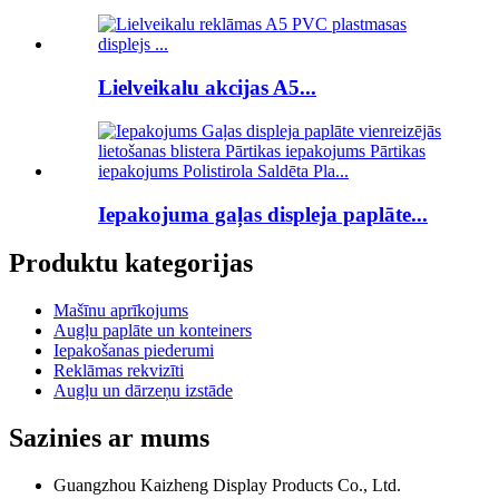
Lielveikalu akcijas A5...
Iepakojuma gaļas displeja paplāte...
Produktu kategorijas
Mašīnu aprīkojums
Augļu paplāte un konteiners
Iepakošanas piederumi
Reklāmas rekvizīti
Augļu un dārzeņu izstāde
Sazinies ar mums
Guangzhou Kaizheng Display Products Co., Ltd.