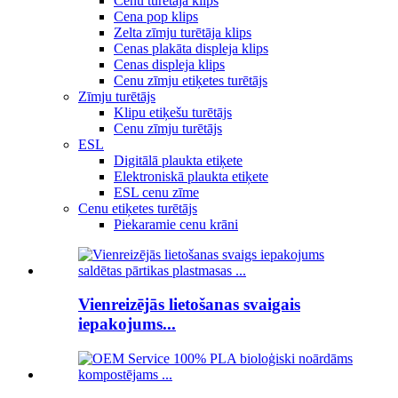
Cenu turētāja klips
Cena pop klips
Zelta zīmju turētāja klips
Cenas plakāta displeja klips
Cenas displeja klips
Cenu zīmju etiķetes turētājs
Zīmju turētājs
Klipu etiķešu turētājs
Cenu zīmju turētājs
ESL
Digitālā plaukta etiķete
Elektroniskā plaukta etiķete
ESL cenu zīme
Cenu etiķetes turētājs
Piekaramie cenu krāni
Vienreizējās lietošanas svaigais
iepakojums...