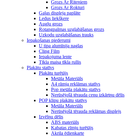
Grozs Ar Riteņiem
Grozs Ar Rokturi
Gaļas displeja paplāte
Ledus liekšķere
Augļu grozs
Rotangpalmas uzglabāšanas grozs
Uzkodu uzglabāšanas trauks
Iepakošanas piederumi
U tipa alumīnija naglas
Cling Film
Iepakojuma lente
Tīkla maisa tīkla rullis
Plakātu statīvs
Plakātu turētājs
Metāla Materiāls
A4 rāmja reklāmas statīvs
Pop metāla plakātu statīvs
Nerūsējošā tērauda cenu izkārtņu dēlis
POP klipu plakātu statīvs
Metāla Materiāls
Nerūsējošā tērauda reklāmas displejs
Izvēlņu dēlis
ABS materiāls
Kabatas zīmju turētājs
Akrila ēdienkarte