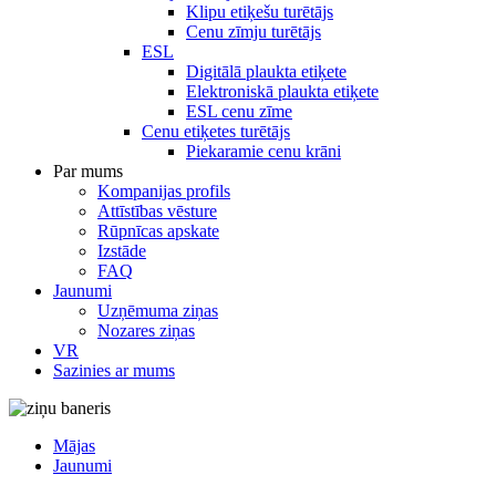
Klipu etiķešu turētājs
Cenu zīmju turētājs
ESL
Digitālā plaukta etiķete
Elektroniskā plaukta etiķete
ESL cenu zīme
Cenu etiķetes turētājs
Piekaramie cenu krāni
Par mums
Kompanijas profils
Attīstības vēsture
Rūpnīcas apskate
Izstāde
FAQ
Jaunumi
Uzņēmuma ziņas
Nozares ziņas
VR
Sazinies ar mums
Mājas
Jaunumi