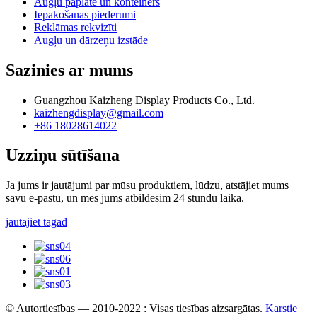
Augļu paplāte un konteiners
Iepakošanas piederumi
Reklāmas rekvizīti
Augļu un dārzeņu izstāde
Sazinies ar mums
Guangzhou Kaizheng Display Products Co., Ltd.
kaizhengdisplay@gmail.com
+86 18028614022
Uzziņu sūtīšana
Ja jums ir jautājumi par mūsu produktiem, lūdzu, atstājiet mums
savu e-pastu, un mēs jums atbildēsim 24 stundu laikā.
jautājiet tagad
© Autortiesības — 2010-2022 : Visas tiesības aizsargātas.
Karstie