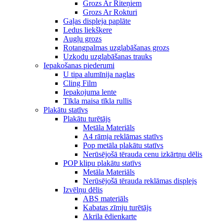
Grozs Ar Riteņiem
Grozs Ar Rokturi
Gaļas displeja paplāte
Ledus liekšķere
Augļu grozs
Rotangpalmas uzglabāšanas grozs
Uzkodu uzglabāšanas trauks
Iepakošanas piederumi
U tipa alumīnija naglas
Cling Film
Iepakojuma lente
Tīkla maisa tīkla rullis
Plakātu statīvs
Plakātu turētājs
Metāla Materiāls
A4 rāmja reklāmas statīvs
Pop metāla plakātu statīvs
Nerūsējošā tērauda cenu izkārtņu dēlis
POP klipu plakātu statīvs
Metāla Materiāls
Nerūsējošā tērauda reklāmas displejs
Izvēlņu dēlis
ABS materiāls
Kabatas zīmju turētājs
Akrila ēdienkarte