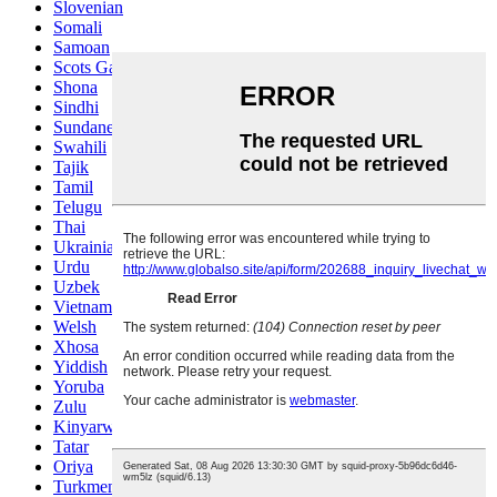
Slovenian
Somali
Samoan
Scots Gaelic
Shona
Sindhi
Sundanese
Swahili
Tajik
Tamil
Telugu
Thai
Ukrainian
Urdu
Uzbek
Vietnamese
Welsh
Xhosa
Yiddish
Yoruba
Zulu
Kinyarwanda
Tatar
Oriya
Turkmen