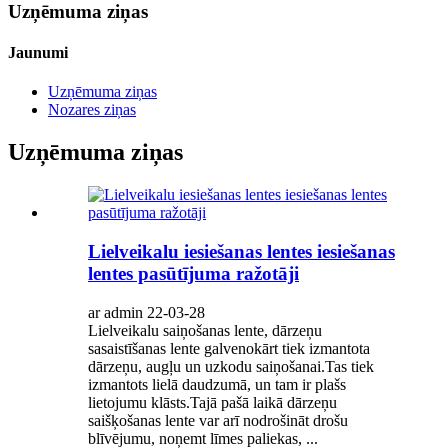
Uzņēmuma ziņas
Jaunumi
Uzņēmuma ziņas
Nozares ziņas
Uzņēmuma ziņas
Lielveikalu iesiešanas lentes iesiešanas
lentes pasūtījuma ražotāji
ar admin 22-03-28
Lielveikalu saiņošanas lente, dārzeņu
sasaistīšanas lente galvenokārt tiek izmantota
dārzeņu, augļu un uzkodu saiņošanai.Tas tiek
izmantots lielā daudzumā, un tam ir plašs
lietojumu klāsts.Tajā pašā laikā dārzeņu
saišķošanas lente var arī nodrošināt drošu
blīvējumu, noņemt līmes paliekas, ...