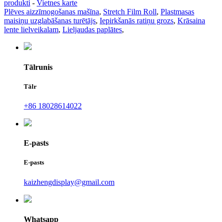
produkti
-
Vietnes karte
Plēves aizzīmogošanas mašīna
,
Stretch Film Roll
,
Plastmasas
maisiņu uzglabāšanas turētājs
,
Iepirkšanās ratiņu grozs
,
Krāsaina
lente lielveikalam
,
Lieljaudas paplātes
,
Tālrunis
Tālr
+86 18028614022
E-pasts
E-pasts
kaizhengdisplay@gmail.com
Whatsapp