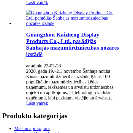
Lasīt vairāk
Guangzhou Kaizheng Display
Products Co., Ltd. parādījās
Šanhajas mazumtirdzniecības nozares
izstādē
ar admin 22-03-28
2020. gada 19.–21. novembrī Šanhajā notika
Ķīnas mazumtirdzniecības izstāde.Ķīnas 100
populārākie mazumtirdzniecības ķēdes
uzņēmumi, iekšzemes un ārvalstu tirdzniecības
objekti un aprīkojums, IT tehnoloģiju vadošie
uzņēmumi, labi pazīstami vietējie un ārvalstu...
Lasīt vairāk
Produktu kategorijas
Mašīnu aprīkojums