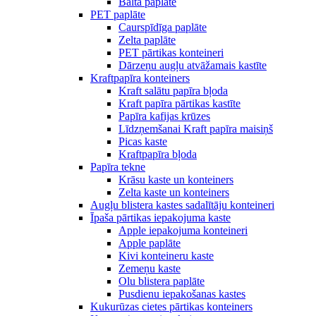
Balta paplāte
PET paplāte
Caurspīdīga paplāte
Zelta paplāte
PET pārtikas konteineri
Dārzeņu augļu atvāžamais kastīte
Kraftpapīra konteiners
Kraft salātu papīra bļoda
Kraft papīra pārtikas kastīte
Papīra kafijas krūzes
Līdzņemšanai Kraft papīra maisiņš
Picas kaste
Kraftpapīra bļoda
Papīra tekne
Krāsu kaste un konteiners
Zelta kaste un konteiners
Augļu blistera kastes sadalītāju konteineri
Īpaša pārtikas iepakojuma kaste
Apple iepakojuma konteineri
Apple paplāte
Kivi konteineru kaste
Zemeņu kaste
Olu blistera paplāte
Pusdienu iepakošanas kastes
Kukurūzas cietes pārtikas konteiners