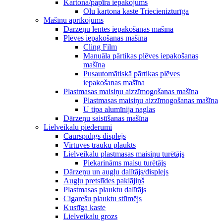
Kartona/papīra iepakojums
Olu kartona kaste Triecienizturīga
Mašīnu aprīkojums
Dārzeņu lentes iepakošanas mašīna
Plēves iepakošanas mašīna
Cling Film
Manuāla pārtikas plēves iepakošanas
mašīna
Pusautomātiskā pārtikas plēves
iepakošanas mašīna
Plastmasas maisiņu aizzīmogošanas mašīna
Plastmasas maisiņu aizzīmogošanas mašīna
U tipa alumīnija naglas
Dārzeņu saistīšanas mašīna
Lielveikalu piederumi
Caurspīdīgs displejs
Virtuves trauku plaukts
Lielveikalu plastmasas maisiņu turētājs
Piekarināms maisu turētājs
Dārzeņu un augļu dalītājs/displejs
Augļu pretslīdes paklājiņš
Plastmasas plauktu dalītājs
Cigarešu plauktu stūmējs
Kustīga kaste
Lielveikalu grozs