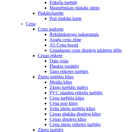
Etiķešu turētāji
Magnētiskais plakāta rāmis
Plakāts/kartīte
Pop plakāta karte
Cena
Cenu padome
Reklāmkarogu pakaramais
Augļu cenu zīme
A5 Cena borad
Graudaugu cenu displeja izkārtņu dēlis
Cenas etiķete
Datu josla
Plaukta runātājs
Tagu etiķetes turētājs
Zīmju turētāja klips
Metāla klips
Zīmju turētāja statīvs
PVC plauktu etiķešu turētājs
Cenu turētāja klips
Cena pop klips
Zelta zīmju turētāja klips
Cenas plakāta displeja klips
Cenas displeja klips
Cenu zīmju etiķetes turētājs
Zīmju turētājs