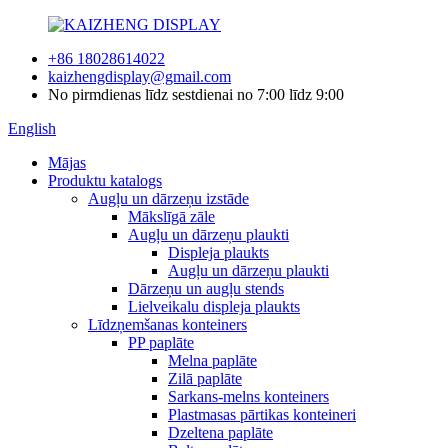
+86 18028614022
kaizhengdisplay@gmail.com
No pirmdienas līdz sestdienai no 7:00 līdz 9:00
English
Mājas
Produktu katalogs
Augļu un dārzeņu izstāde
Mākslīgā zāle
Augļu un dārzeņu plaukti
Displeja plaukts
Augļu un dārzeņu plaukti
Dārzeņu un augļu stends
Lielveikalu displeja plaukts
Līdzņemšanas konteiners
PP paplāte
Melna paplāte
Zilā paplāte
Sarkans-melns konteiners
Plastmasas pārtikas konteineri
Dzeltena paplāte