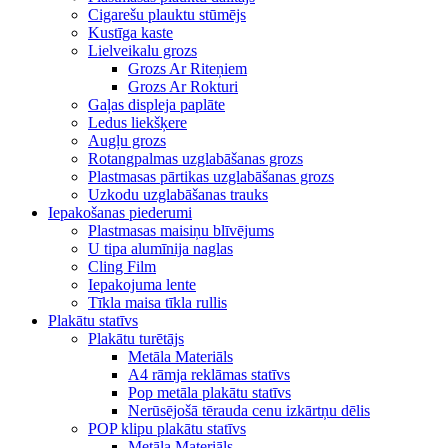
Cigarešu plauktu stūmējs
Kustīga kaste
Lielveikalu grozs
Grozs Ar Riteņiem
Grozs Ar Rokturi
Gaļas displeja paplāte
Ledus liekšķere
Augļu grozs
Rotangpalmas uzglabāšanas grozs
Plastmasas pārtikas uzglabāšanas grozs
Uzkodu uzglabāšanas trauks
Iepakošanas piederumi
Plastmasas maisiņu blīvējums
U tipa alumīnija naglas
Cling Film
Iepakojuma lente
Tīkla maisa tīkla rullis
Plakātu statīvs
Plakātu turētājs
Metāla Materiāls
A4 rāmja reklāmas statīvs
Pop metāla plakātu statīvs
Nerūsējošā tērauda cenu izkārtņu dēlis
POP klipu plakātu statīvs
Metāla Materiāls