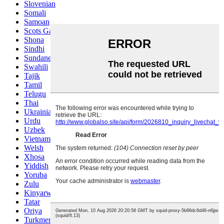
Slovenian
Somali
Samoan
Scots Gaelic
Shona
Sindhi
Sundanese
Swahili
Tajik
Tamil
Telugu
Thai
Ukrainian
Urdu
Uzbek
Vietnamese
Welsh
Xhosa
Yiddish
Yoruba
Zulu
Kinyarwanda
Tatar
Oriya
Turkmen