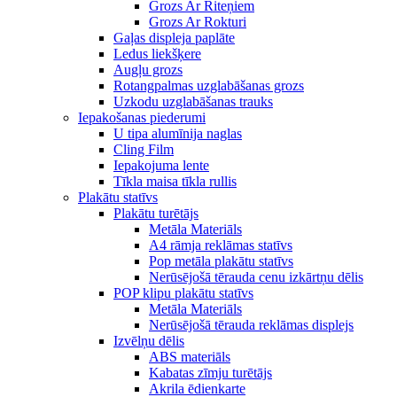
Grozs Ar Riteņiem
Grozs Ar Rokturi
Gaļas displeja paplāte
Ledus liekšķere
Augļu grozs
Rotangpalmas uzglabāšanas grozs
Uzkodu uzglabāšanas trauks
Iepakošanas piederumi
U tipa alumīnija naglas
Cling Film
Iepakojuma lente
Tīkla maisa tīkla rullis
Plakātu statīvs
Plakātu turētājs
Metāla Materiāls
A4 rāmja reklāmas statīvs
Pop metāla plakātu statīvs
Nerūsējošā tērauda cenu izkārtņu dēlis
POP klipu plakātu statīvs
Metāla Materiāls
Nerūsējošā tērauda reklāmas displejs
Izvēlņu dēlis
ABS materiāls
Kabatas zīmju turētājs
Akrila ēdienkarte