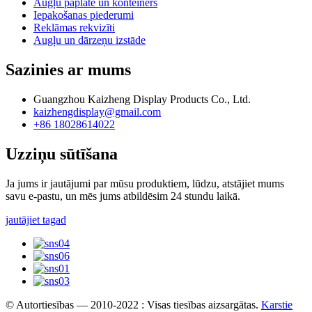
Augļu paplāte un konteiners
Iepakošanas piederumi
Reklāmas rekvizīti
Augļu un dārzeņu izstāde
Sazinies ar mums
Guangzhou Kaizheng Display Products Co., Ltd.
kaizhengdisplay@gmail.com
+86 18028614022
Uzziņu sūtīšana
Ja jums ir jautājumi par mūsu produktiem, lūdzu, atstājiet mums
savu e-pastu, un mēs jums atbildēsim 24 stundu laikā.
jautājiet tagad
© Autortiesības — 2010-2022 : Visas tiesības aizsargātas.
Karstie