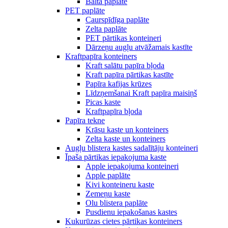
Balta paplāte
PET paplāte
Caurspīdīga paplāte
Zelta paplāte
PET pārtikas konteineri
Dārzeņu augļu atvāžamais kastīte
Kraftpapīra konteiners
Kraft salātu papīra bļoda
Kraft papīra pārtikas kastīte
Papīra kafijas krūzes
Līdzņemšanai Kraft papīra maisiņš
Picas kaste
Kraftpapīra bļoda
Papīra tekne
Krāsu kaste un konteiners
Zelta kaste un konteiners
Augļu blistera kastes sadalītāju konteineri
Īpaša pārtikas iepakojuma kaste
Apple iepakojuma konteineri
Apple paplāte
Kivi konteineru kaste
Zemeņu kaste
Olu blistera paplāte
Pusdienu iepakošanas kastes
Kukurūzas cietes pārtikas konteiners