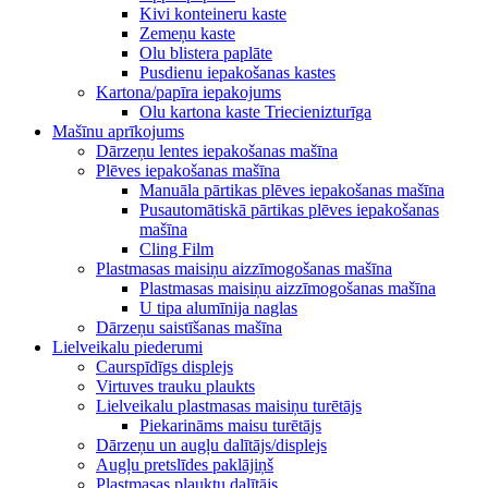
Kivi konteineru kaste
Zemeņu kaste
Olu blistera paplāte
Pusdienu iepakošanas kastes
Kartona/papīra iepakojums
Olu kartona kaste Triecienizturīga
Mašīnu aprīkojums
Dārzeņu lentes iepakošanas mašīna
Plēves iepakošanas mašīna
Manuāla pārtikas plēves iepakošanas mašīna
Pusautomātiskā pārtikas plēves iepakošanas
mašīna
Cling Film
Plastmasas maisiņu aizzīmogošanas mašīna
Plastmasas maisiņu aizzīmogošanas mašīna
U tipa alumīnija naglas
Dārzeņu saistīšanas mašīna
Lielveikalu piederumi
Caurspīdīgs displejs
Virtuves trauku plaukts
Lielveikalu plastmasas maisiņu turētājs
Piekarināms maisu turētājs
Dārzeņu un augļu dalītājs/displejs
Augļu pretslīdes paklājiņš
Plastmasas plauktu dalītājs