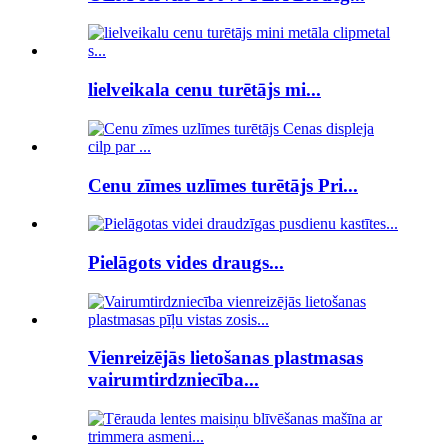
lielveikala cenu turētājs mi...
Cenu zīmes uzlīmes turētājs Pri...
Pielāgots vides draugs...
Vienreizējās lietošanas plastmasas
vairumtirdzniecība...