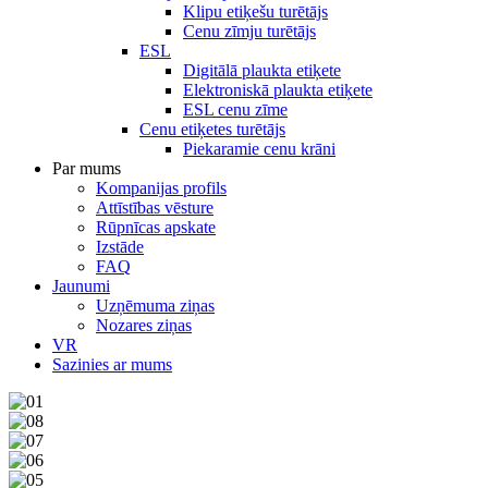
Klipu etiķešu turētājs
Cenu zīmju turētājs
ESL
Digitālā plaukta etiķete
Elektroniskā plaukta etiķete
ESL cenu zīme
Cenu etiķetes turētājs
Piekaramie cenu krāni
Par mums
Kompanijas profils
Attīstības vēsture
Rūpnīcas apskate
Izstāde
FAQ
Jaunumi
Uzņēmuma ziņas
Nozares ziņas
VR
Sazinies ar mums