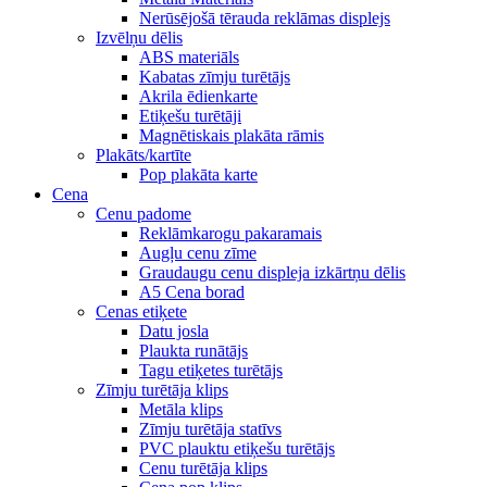
Nerūsējošā tērauda reklāmas displejs
Izvēlņu dēlis
ABS materiāls
Kabatas zīmju turētājs
Akrila ēdienkarte
Etiķešu turētāji
Magnētiskais plakāta rāmis
Plakāts/kartīte
Pop plakāta karte
Cena
Cenu padome
Reklāmkarogu pakaramais
Augļu cenu zīme
Graudaugu cenu displeja izkārtņu dēlis
A5 Cena borad
Cenas etiķete
Datu josla
Plaukta runātājs
Tagu etiķetes turētājs
Zīmju turētāja klips
Metāla klips
Zīmju turētāja statīvs
PVC plauktu etiķešu turētājs
Cenu turētāja klips