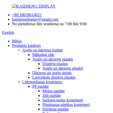
+86 18028614022
kaizhengdisplay@gmail.com
No pirmdienas līdz sestdienai no 7:00 līdz 9:00
English
Mājas
Produktu katalogs
Augļu un dārzeņu izstāde
Mākslīgā zāle
Augļu un dārzeņu plaukti
Displeja plaukts
Augļu un dārzeņu plaukti
Dārzeņu un augļu stends
Lielveikalu displeja plaukts
Līdzņemšanas konteiners
PP paplāte
Melna paplāte
Zilā paplāte
Sarkans-melns konteiners
Plastmasas pārtikas konteineri
Dzeltena paplāte