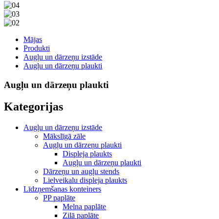
Mājas
Produkti
Augļu un dārzeņu izstāde
Augļu un dārzeņu plaukti
Augļu un dārzeņu plaukti
Kategorijas
Augļu un dārzeņu izstāde
Mākslīgā zāle
Augļu un dārzeņu plaukti
Displeja plaukts
Augļu un dārzeņu plaukti
Dārzeņu un augļu stends
Lielveikalu displeja plaukts
Līdzņemšanas konteiners
PP paplāte
Melna paplāte
Zilā paplāte