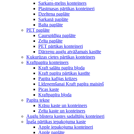
Sarkans-melns konteiners
Plastmasas pārtikas konteineri
Dzeltena paplāte
Sarkanā paplāte
Balta paplāte
PET paplāte
Caurspīdīga paplāte
Zelta paplāte
PET pārtikas konteineri
Dārzeņu augļu atvāžamais kastīte
Kukurūzas cietes pārtikas konteiners
Kraftpapīra konteiners
Kraft salātu papīra bļoda
Kraft papīra pārtikas kastīte
Papīra kafijas krūzes
Līdzņemšanai Kraft papīra maisiņš
Picas kaste
Kraftpapīra bļoda
Papīra tekne
Krāsu kaste un konteiners
Zelta kaste un konteiners
Augļu blistera kastes sadalītāju konteineri
Īpaša pārtikas iepakojuma kaste
Apple iepakojuma konteineri
Apple paplāte