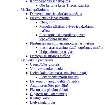
Kartona/papīra iepakojums
Olu kartona kaste Triecienizturīga
Mašīnu aprīkojums
Dārzeņu lentes iepakošanas mašīna
Plēves iepakošanas mašīna
Cling Film
Manuāla pārtikas plēves iepakošanas
mašīna
Pusautomātiskā pārtikas plēves
iepakošanas mašīna
Plastmasas maisiņu aizzīmogošanas mašīna
Plastmasas maisiņu aizzīmogošanas mašīna
U tipa alumīnija naglas
Dārzeņu saistīšanas mašīna
Lielveikalu piederumi
Caurspīdīgs displejs
Virtuves trauku plaukts
Lielveikalu plastmasas maisiņu turētājs
Piekarināms maisu turētājs
Dārzeņu un augļu dalītājs/displejs
Augļu pretslīdes paklājiņš
Plastmasas plauktu dalītājs
Cigarešu plauktu stūmējs
Kustīga kaste
Lielveikalu grozs