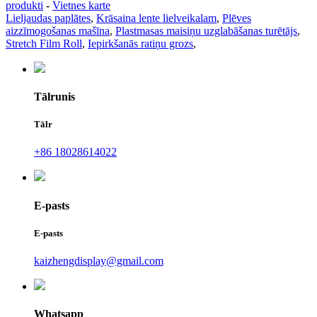
produkti
-
Vietnes karte
Lieljaudas paplātes
,
Krāsaina lente lielveikalam
,
Plēves
aizzīmogošanas mašīna
,
Plastmasas maisiņu uzglabāšanas turētājs
,
Stretch Film Roll
,
Iepirkšanās ratiņu grozs
,
Tālrunis
Tālr
+86 18028614022
E-pasts
E-pasts
kaizhengdisplay@gmail.com
Whatsapp