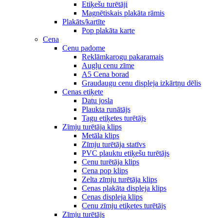
Etiķešu turētāji
Magnētiskais plakāta rāmis
Plakāts/kartīte
Pop plakāta karte
Cena
Cenu padome
Reklāmkarogu pakaramais
Augļu cenu zīme
A5 Cena borad
Graudaugu cenu displeja izkārtņu dēlis
Cenas etiķete
Datu josla
Plaukta runātājs
Tagu etiķetes turētājs
Zīmju turētāja klips
Metāla klips
Zīmju turētāja statīvs
PVC plauktu etiķešu turētājs
Cenu turētāja klips
Cena pop klips
Zelta zīmju turētāja klips
Cenas plakāta displeja klips
Cenas displeja klips
Cenu zīmju etiķetes turētājs
Zīmju turētājs