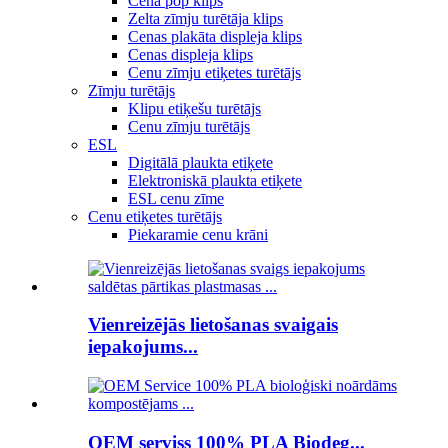
Cena pop klips
Zelta zīmju turētāja klips
Cenas plakāta displeja klips
Cenas displeja klips
Cenu zīmju etiķetes turētājs
Zīmju turētājs
Klipu etiķešu turētājs
Cenu zīmju turētājs
ESL
Digitālā plaukta etiķete
Elektroniskā plaukta etiķete
ESL cenu zīme
Cenu etiķetes turētājs
Piekaramie cenu krāni
Vienreizējās lietošanas svaigais
iepakojums...
OEM serviss 100% PLA Biodeg...