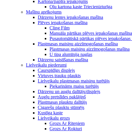
Kartona/papīra iepakojums
Olu kartona kaste Triecienizturīga
Mašīnu aprīkojums
Dārzeņu lentes iepakošanas mašīna
Plēves iepakošanas mašīna
Cling Film
Manuāla pārtikas plēves iepakošanas mašīna
Pusautomātiskā pārtikas plēves iepakošanas
Plastmasas maisiņu aizzīmogošanas mašīna
Plastmasas maisiņu aizzīmogošanas mašīna
U tipa alumīnija naglas
Dārzeņu saistīšanas mašīna
Lielveikalu piederumi
Caurspīdīgs displejs
Virtuves trauku plaukts
Lielveikalu plastmasas maisiņu turētājs
Piekarināms maisu turētājs
Dārzeņu un augļu dalītājs/displejs
Augļu pretslīdes paklājiņš
Plastmasas plauktu dalītājs
Cigarešu plauktu stūmējs
Kustīga kaste
Lielveikalu grozs
Grozs Ar Riteņiem
Grozs Ar Rokturi