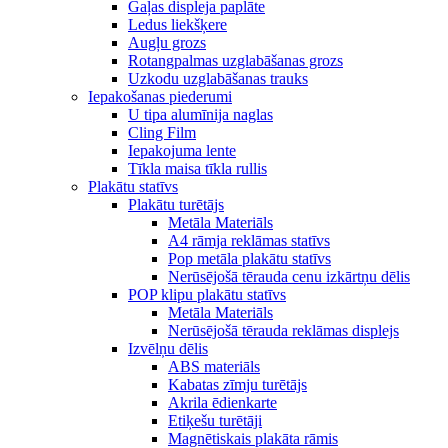
Gaļas displeja paplāte
Ledus liekšķere
Augļu grozs
Rotangpalmas uzglabāšanas grozs
Uzkodu uzglabāšanas trauks
Iepakošanas piederumi
U tipa alumīnija naglas
Cling Film
Iepakojuma lente
Tīkla maisa tīkla rullis
Plakātu statīvs
Plakātu turētājs
Metāla Materiāls
A4 rāmja reklāmas statīvs
Pop metāla plakātu statīvs
Nerūsējošā tērauda cenu izkārtņu dēlis
POP klipu plakātu statīvs
Metāla Materiāls
Nerūsējošā tērauda reklāmas displejs
Izvēlņu dēlis
ABS materiāls
Kabatas zīmju turētājs
Akrila ēdienkarte
Etiķešu turētāji
Magnētiskais plakāta rāmis