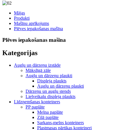
Mājas
Produkti
Mašīnu aprīkojums
Plēves iepakošanas mašīna
Plēves iepakošanas mašīna
Kategorijas
Augļu un dārzeņu izstāde
Mākslīgā zāle
Augļu un dārzeņu plaukti
Displeja plaukts
Augļu un dārzeņu plaukti
Dārzeņu un augļu stends
Lielveikalu displeja plaukts
Līdzņemšanas konteiners
PP paplāte
Melna paplāte
Zilā paplāte
Sarkans-melns konteiners
Plastmasas pārtikas konteineri