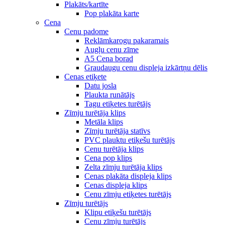
Plakāts/kartīte
Pop plakāta karte
Cena
Cenu padome
Reklāmkarogu pakaramais
Augļu cenu zīme
A5 Cena borad
Graudaugu cenu displeja izkārtņu dēlis
Cenas etiķete
Datu josla
Plaukta runātājs
Tagu etiķetes turētājs
Zīmju turētāja klips
Metāla klips
Zīmju turētāja statīvs
PVC plauktu etiķešu turētājs
Cenu turētāja klips
Cena pop klips
Zelta zīmju turētāja klips
Cenas plakāta displeja klips
Cenas displeja klips
Cenu zīmju etiķetes turētājs
Zīmju turētājs
Klipu etiķešu turētājs
Cenu zīmju turētājs