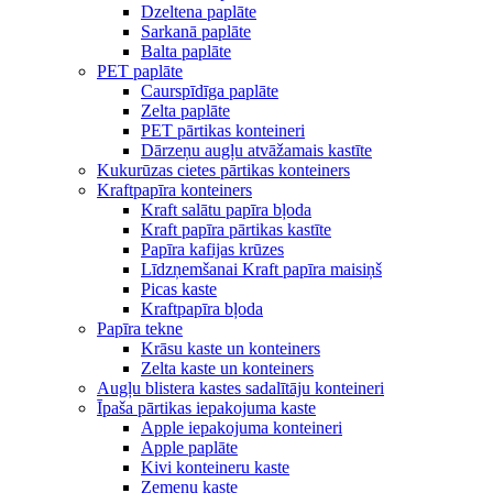
Dzeltena paplāte
Sarkanā paplāte
Balta paplāte
PET paplāte
Caurspīdīga paplāte
Zelta paplāte
PET pārtikas konteineri
Dārzeņu augļu atvāžamais kastīte
Kukurūzas cietes pārtikas konteiners
Kraftpapīra konteiners
Kraft salātu papīra bļoda
Kraft papīra pārtikas kastīte
Papīra kafijas krūzes
Līdzņemšanai Kraft papīra maisiņš
Picas kaste
Kraftpapīra bļoda
Papīra tekne
Krāsu kaste un konteiners
Zelta kaste un konteiners
Augļu blistera kastes sadalītāju konteineri
Īpaša pārtikas iepakojuma kaste
Apple iepakojuma konteineri
Apple paplāte
Kivi konteineru kaste
Zemeņu kaste