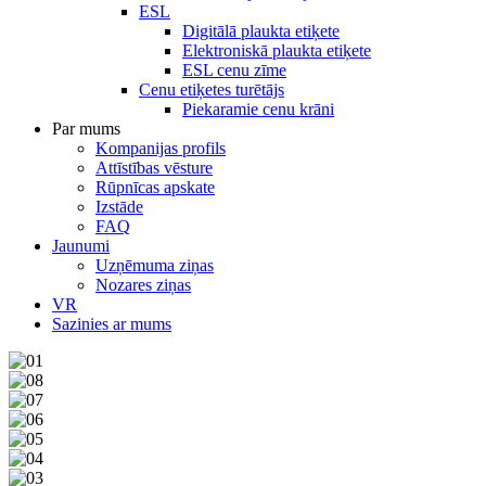
ESL
Digitālā plaukta etiķete
Elektroniskā plaukta etiķete
ESL cenu zīme
Cenu etiķetes turētājs
Piekaramie cenu krāni
Par mums
Kompanijas profils
Attīstības vēsture
Rūpnīcas apskate
Izstāde
FAQ
Jaunumi
Uzņēmuma ziņas
Nozares ziņas
VR
Sazinies ar mums