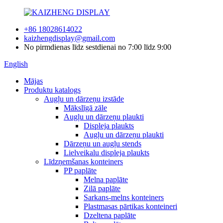
+86 18028614022
kaizhengdisplay@gmail.com
No pirmdienas līdz sestdienai no 7:00 līdz 9:00
English
Mājas
Produktu katalogs
Augļu un dārzeņu izstāde
Mākslīgā zāle
Augļu un dārzeņu plaukti
Displeja plaukts
Augļu un dārzeņu plaukti
Dārzeņu un augļu stends
Lielveikalu displeja plaukts
Līdzņemšanas konteiners
PP paplāte
Melna paplāte
Zilā paplāte
Sarkans-melns konteiners
Plastmasas pārtikas konteineri
Dzeltena paplāte