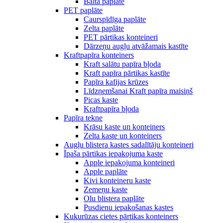
Balta paplāte
PET paplāte
Caurspīdīga paplāte
Zelta paplāte
PET pārtikas konteineri
Dārzeņu augļu atvāžamais kastīte
Kraftpapīra konteiners
Kraft salātu papīra bļoda
Kraft papīra pārtikas kastīte
Papīra kafijas krūzes
Līdzņemšanai Kraft papīra maisiņš
Picas kaste
Kraftpapīra bļoda
Papīra tekne
Krāsu kaste un konteiners
Zelta kaste un konteiners
Augļu blistera kastes sadalītāju konteineri
Īpaša pārtikas iepakojuma kaste
Apple iepakojuma konteineri
Apple paplāte
Kivi konteineru kaste
Zemeņu kaste
Olu blistera paplāte
Pusdienu iepakošanas kastes
Kukurūzas cietes pārtikas konteiners